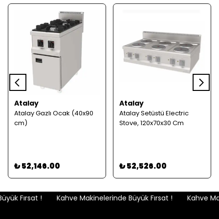
Atalay
Atalay
Atalay Gazlı Ocak (40x90
Atalay Setüstü Electric
cm)
Stove, 120x70x30 Cm
₺ 52,146.00
₺ 52,526.00
yük Fırsat !
Kahve Makinelerinde Büyük Fırsat !
Kahve Maki