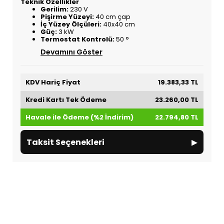
Teknik Özellikler
Gerilim:
230 V
Pişirme Yüzeyi:
40 cm çap
İç Yüzey Ölçüleri:
40x40 cm
Güç:
3 kW
Termostat Kontrolü:
50 °
Devamını Göster
KDV Hariç Fiyat
19.383,33 TL
Kredi Kartı Tek Ödeme
23.260,00 TL
Havale ile Ödeme (%2 İndirim)
22.794,80 TL
▸
Taksit Seçenekleri