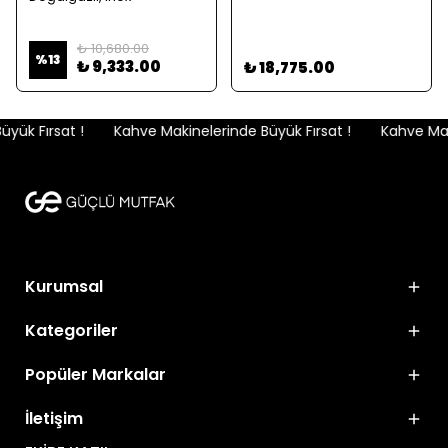
₺ 10,680.00
%
13
₺ 9,333.00
₺ 18,775.00
ük Fırsat !
Kahve Makinelerinde Büyük Fırsat !
Kahve Maki
Kurumsal
Kategoriler
Popüler Markalar
İletişim