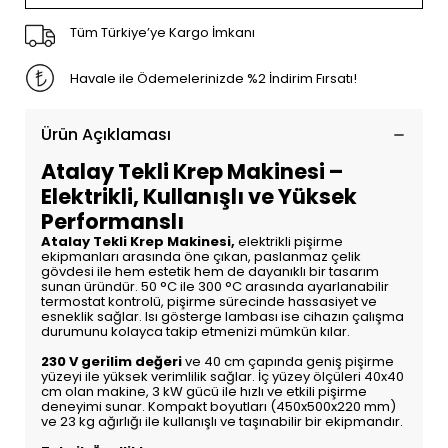
Tüm Türkiye’ye Kargo İmkanı
Havale ile Ödemelerinizde %2 İndirim Fırsatı!
Ürün Açıklaması
Atalay Tekli Krep Makinesi –
Elektrikli, Kullanışlı ve Yüksek
Performanslı
Atalay Tekli Krep Makinesi,
elektrikli pişirme
ekipmanları arasında öne çıkan, paslanmaz çelik
gövdesi ile hem estetik hem de dayanıklı bir tasarım
sunan üründür. 50 °C ile 300 °C arasında ayarlanabilir
termostat kontrolü, pişirme sürecinde hassasiyet ve
esneklik sağlar. Isı gösterge lambası ise cihazın çalışma
durumunu kolayca takip etmenizi mümkün kılar.
230 V gerilim değeri
ve 40 cm çapında geniş pişirme
yüzeyi ile yüksek verimlilik sağlar. İç yüzey ölçüleri 40x40
cm olan makine, 3 kW gücü ile hızlı ve etkili pişirme
deneyimi sunar. Kompakt boyutları (450x500x220 mm)
ve 23 kg ağırlığı ile kullanışlı ve taşınabilir bir ekipmandır.