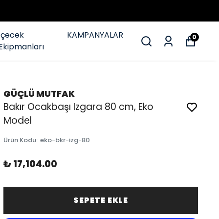
İçecek
KAMPANYALAR
0
Ekipmanları
GÜÇLÜ MUTFAK
Bakır Ocakbaşı Izgara 80 cm, Eko
Model
Ürün Kodu
:
eko-bkr-izg-80
₺ 17,104.00
SEPETE EKLE