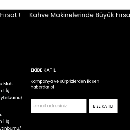
at !
Kahve Makinelerinde Büyük Fırsat !
EKİBE KATIL
Kampanya ve sürprizlerden ilk sen
e Mah.
haberdar ol
 1 İş
eytinburnu/
BİZE KATIL!
.
 1 İş
ytinburnu/