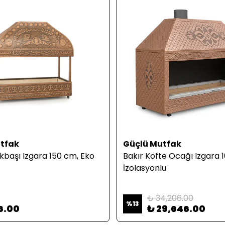
tfak
Güçlü Mutfak
kbaşı Izgara 150 cm, Eko
Bakır Köfte Ocağı Izgara 
İzolasyonlu
₺ 34,206.00
%
13
6.00
₺ 29,646.00