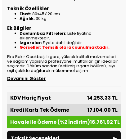
Teknik Özellikler
Ebat:
80x45x120 cm
Ağırlık:
30 kg
Ek Bilgiler
Davlumbaz Filtreleri:
Liste fiyatına
eklenmektedir.
Izgaralar:
Fiyata dahil değildir.
Görseller: Temsili olarak sunulmaktadır.
Eko Bakır Ocakbaşı Izgara, yüksek kaliteli malzemeleri
ve sağlam yapısıyla profesyonel mutfaklar için ideal bir
seçimdir. Döküm sacdan üretilmiş ızgara bölümü, ısıyı
eşit şekilde dağıtarak mükemmel pişirm
Devamını Göster
KDV Hariç Fiyat
14.253,33 TL
Kredi Kartı Tek Ödeme
17.104,00 TL
Havale ile Ödeme (%2 İndirim)
16.761,92 TL
▸
Taksit Seçenekleri