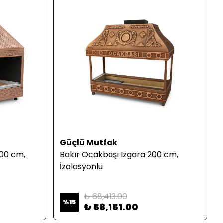
Güçlü Mutfak
100 cm,
Bakır Ocakbaşı Izgara 200 cm,
İzolasyonlu
₺ 68,413.00
%
15
₺ 58,151.00