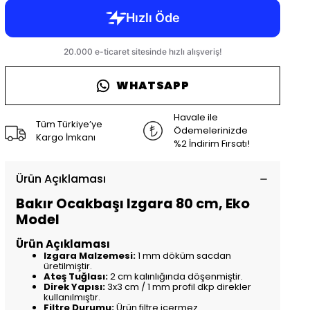
WHATSAPP
Havale ile
Tüm Türkiye’ye
Ödemelerinizde
Kargo İmkanı
%2 İndirim Fırsatı!
Ürün Açıklaması
Bakır Ocakbaşı Izgara 80 cm, Eko
Model
Ürün Açıklaması
Izgara Malzemesi:
1 mm döküm sacdan
üretilmiştir.
Ateş Tuğlası:
2 cm kalınlığında döşenmiştir.
Direk Yapısı:
3x3 cm / 1 mm profil dkp direkler
kullanılmıştır.
Filtre Durumu:
Ürün filtre içermez.