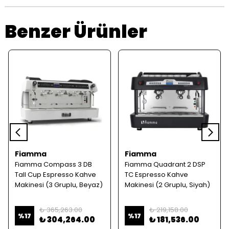
Benzer Ürünler
Fiamma
Fiamma
Fiamma Compass 3 DB
Fiamma Quadrant 2 DSP
Tall Cup Espresso Kahve
TC Espresso Kahve
Makinesi (3 Gruplu, Beyaz)
Makinesi (2 Gruplu, Siyah)
₺ 365,263.00
₺ 219,158.00
%
17
%
17
₺ 304,264.00
₺ 181,536.00