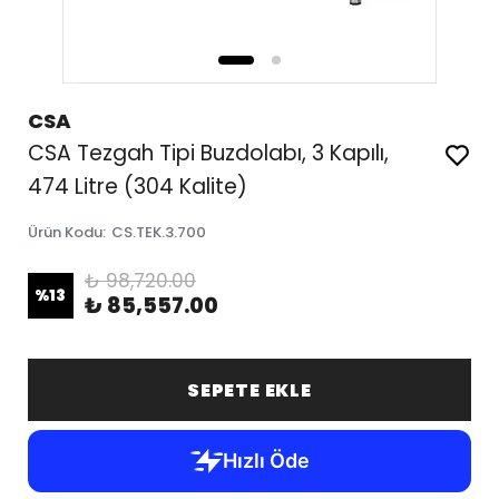
CSA
CSA Tezgah Tipi Buzdolabı, 3 Kapılı,
474 Litre (304 Kalite)
Ürün Kodu
:
CS.TEK.3.700
₺ 98,720.00
%
13
₺ 85,557.00
SEPETE EKLE