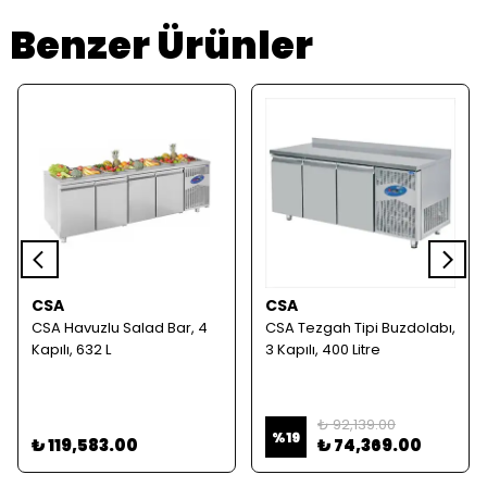
Benzer Ürünler
CSA
CSA
CSA Havuzlu Salad Bar, 4
CSA Tezgah Tipi Buzdolabı,
Kapılı, 632 L
3 Kapılı, 400 Litre
₺ 92,139.00
%
19
₺ 119,583.00
₺ 74,369.00