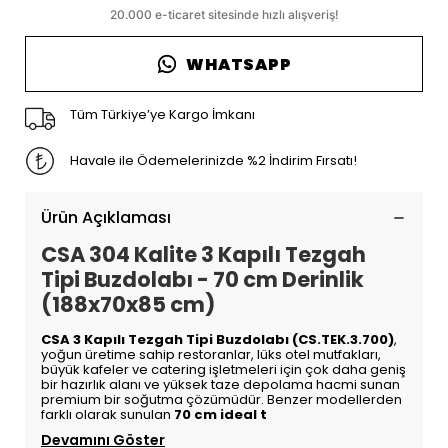
WHATSAPP
Tüm Türkiye’ye Kargo İmkanı
Havale ile Ödemelerinizde %2 İndirim Fırsatı!
Ürün Açıklaması
CSA 304 Kalite 3 Kapılı Tezgah
Tipi Buzdolabı - 70 cm Derinlik
(188x70x85 cm)
CSA 3 Kapılı Tezgah Tipi Buzdolabı (CS.TEK.3.700)
,
yoğun üretime sahip restoranlar, lüks otel mutfakları,
büyük kafeler ve catering işletmeleri için çok daha geniş
bir hazırlık alanı ve yüksek taze depolama hacmi sunan
premium bir soğutma çözümüdür. Benzer modellerden
farklı olarak sunulan
70 cm ideal t
Devamını Göster