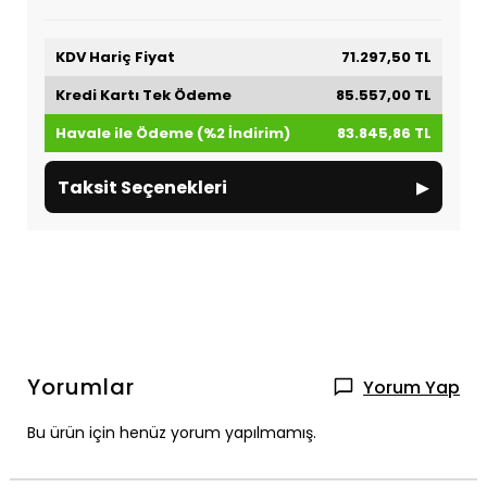
KDV Hariç Fiyat
71.297,50 TL
Kredi Kartı Tek Ödeme
85.557,00 TL
Havale ile Ödeme (%2 İndirim)
83.845,86 TL
▸
Taksit Seçenekleri
Yorumlar
Yorum Yap
Bu ürün için henüz yorum yapılmamış.