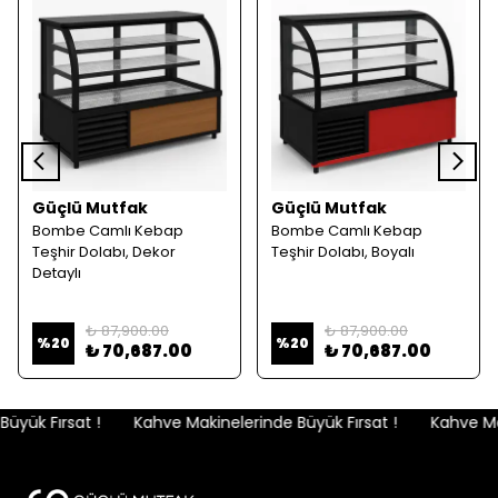
Güçlü Mutfak
Güçlü Mutfak
Bombe Camlı Kebap
Bombe Camlı Kebap
Teşhir Dolabı, Dekor
Teşhir Dolabı, Boyalı
Detaylı
₺ 87,900.00
₺ 87,900.00
%
20
%
20
₺ 70,687.00
₺ 70,687.00
yük Fırsat !
Kahve Makinelerinde Büyük Fırsat !
Kahve Maki