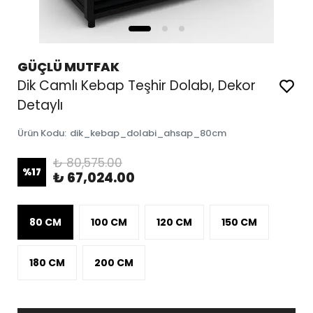
GÜÇLÜ MUTFAK
Dik Camlı Kebap Teşhir Dolabı, Dekor
Detaylı
Ürün Kodu
:
dik_kebap_dolabi_ahsap_80cm
₺ 80,575.00
%
17
₺ 67,024.00
80 CM
100 CM
120 CM
150 CM
180 CM
200 CM