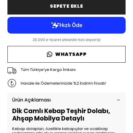
SEPETE EKLE
WHATSAPP
Tüm Türkiye’ye Kargo İmkanı
Havale ile Ödemelerinizde %2 İndirim Fırsatı!
Ürün Açıklaması
Dik Camlı Kebap Teşhir Dolabı,
Ahşap Mobilya Detaylı
Kebap dolapları, özellikle kebapçılar ve ocakbaşı