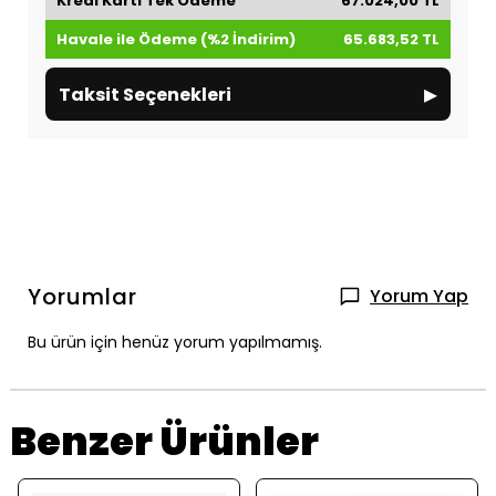
Kredi Kartı Tek Ödeme
67.024,00 TL
Havale ile Ödeme (%2 İndirim)
65.683,52 TL
▸
Taksit Seçenekleri
Yorumlar
Yorum Yap
Bu ürün için henüz yorum yapılmamış.
Benzer Ürünler