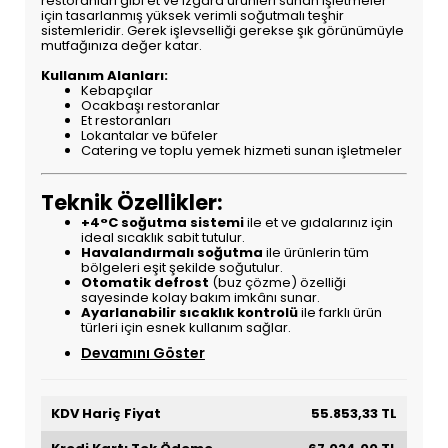
restoranları gibi et ve ızgara ürünleri sunan işletmeler
için tasarlanmış yüksek verimli soğutmalı teşhir
sistemleridir. Gerek işlevselliği gerekse şık görünümüyle
mutfağınıza değer katar.
Kullanım Alanları:
Kebapçılar
Ocakbaşı restoranlar
Et restoranları
Lokantalar ve büfeler
Catering ve toplu yemek hizmeti sunan işletmeler
Teknik Özellikler:
+4°C soğutma sistemi
ile et ve gıdalarınız için
ideal sıcaklık sabit tutulur.
Havalandırmalı soğutma
ile ürünlerin tüm
bölgeleri eşit şekilde soğutulur.
Otomatik defrost
(buz çözme) özelliği
sayesinde kolay bakım imkânı sunar.
Ayarlanabilir sıcaklık kontrolü
ile farklı ürün
türleri için esnek kullanım sağlar.
Devamını Göster
KDV Hariç Fiyat
55.853,33 TL