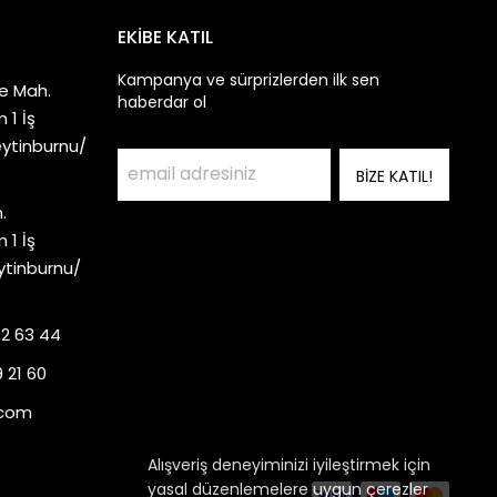
EKİBE KATIL
Kampanya ve sürprizlerden ilk sen
e Mah.
haberdar ol
 1 İş
eytinburnu/
BİZE KATIL!
.
 1 İş
ytinburnu/
92 63 44
 21 60
.com
Alışveriş deneyiminizi iyileştirmek için
yasal düzenlemelere uygun çerezler