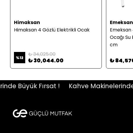
Himaksan
Emeksan
Himaksan 4 Gözlü Elektrikli Ocak
Emeksan 4
Ocağı Su 
cm
₺ 34,025.00
%
12
₺ 30,044.00
₺ 84,57
 Büyük Fırsat !
Kahve Makinelerinde Büy