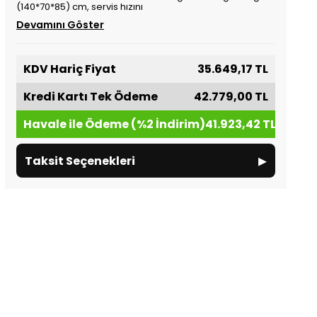
(140*70*85) cm, servis hızını
Devamını Göster
KDV Hariç Fiyat
35.649,17 TL
Kredi Kartı Tek Ödeme
42.779,00 TL
Havale ile Ödeme (%2 İndirim)
41.923,42 TL
▸
Taksit Seçenekleri