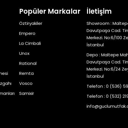
Popüler Markalar
İletişim
Öztiryakiler
Showroom : Maltep
Davutpaşa Cad. Tim
Empero
Merkezi. No:6/100 Z
La Cimbali
İstanbul
Unox
Depo : Maltepe Mah
Davutpaşa Cad. Tim
Rational
Merkezi. No:6/24 Ze
nesi
Remta
İstanbul
zgahı
Vosco
Telefon : 0 (536) 5
manları
Samixir
Telefon : 0 (532) 219
info@guclumutfak