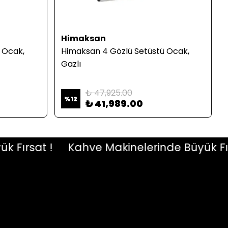
Himaksan
 Ocak,
Himaksan 4 Gözlü Setüstü Ocak,
Gazlı
₺ 47,925.00
%
12
₺ 41,989.00
rsat !
Kahve Makinelerinde Büyük Fırsat