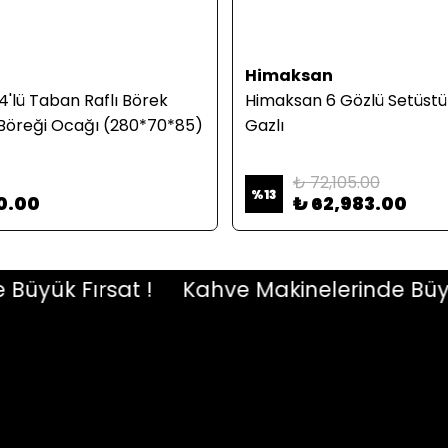
Himaksan
'lü Taban Raflı Börek
Himaksan 6 Gözlü Setüstü
Böreği Ocağı (280*70*85)
Gazlı
₺ 72,105.00
%
13
0.00
₺ 62,983.00
ük Fırsat !
Kahve Makinelerinde Büyük Fı