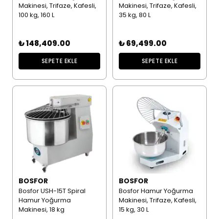
Makinesi, Trifaze, Kafesli,
Makinesi, Trifaze, Kafesli,
100 kg, 160 L
35 kg, 80 L
₺ 148,409.00
₺ 69,499.00
SEPETE EKLE
SEPETE EKLE
BOSFOR
BOSFOR
Bosfor USH-15T Spiral
Bosfor Hamur Yoğurma
Hamur Yoğurma
Makinesi, Trifaze, Kafesli,
Makinesi, 18 kg
15 kg, 30 L