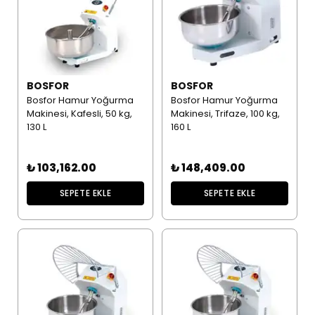
BOSFOR
BOSFOR
Bosfor Hamur Yoğurma
Bosfor Hamur Yoğurma
Makinesi, Kafesli, 50 kg,
Makinesi, Trifaze, 100 kg,
130 L
160 L
₺ 103,162.00
₺ 148,409.00
SEPETE EKLE
SEPETE EKLE