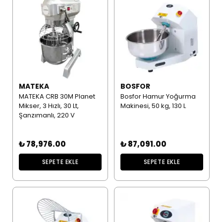
MATEKA
BOSFOR
MATEKA CRB 30M Planet
Bosfor Hamur Yoğurma
Mikser, 3 Hızlı, 30 Lt,
Makinesi, 50 kg, 130 L
Şanzımanlı, 220 V
₺ 78,976.00
₺ 87,091.00
SEPETE EKLE
SEPETE EKLE