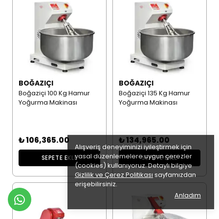
BOĞAZIÇI
BOĞAZIÇI
Boğaziçi 100 Kg Hamur
Boğaziçi 135 Kg Hamur
Yoğurma Makinası
Yoğurma Makinası
₺ 106,365.00
₺ 134,965.00
Alışveriş deneyiminizi iyileştirmek için
yasal düzenlemelere uygun çerezler
SEPETE EKLE
SEPETE EKLE
(cookies) kullanıyoruz. Detaylı bilgiye
Gizlilik ve Çerez Politikası
sayfamızdan
erişebilirsiniz.
Anladım