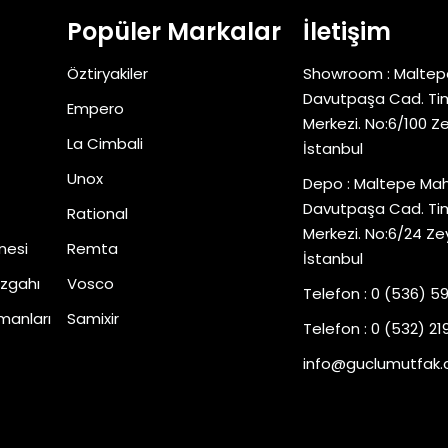
Popüler Markalar
İletişim
Öztiryakiler
Showroom : Maltep
Davutpaşa Cad. Tim
Empero
Merkezi. No:6/100 Z
La Cimbali
İstanbul
Unox
Depo : Maltepe Mah
Davutpaşa Cad. Tim
Rational
Merkezi. No:6/24 Ze
nesi
Remta
İstanbul
zgahı
Vosco
Telefon : 0 (536) 5
manları
Samixir
Telefon : 0 (532) 219
info@guclumutfak