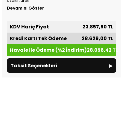
azaltır, üreti
Devamını Göster
KDV Hariç Fiyat
23.857,50 TL
Kredi Kartı Tek Ödeme
28.629,00 TL
Havale ile Ödeme (%2 İndirim)
28.056,42 TL
▸
Taksit Seçenekleri