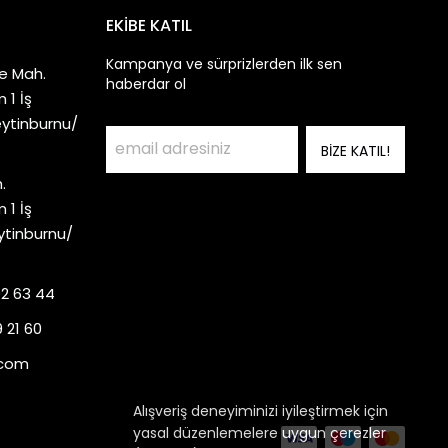
EKİBE KATIL
Kampanya ve sürprizlerden ilk sen
e Mah.
haberdar ol
 1 İş
eytinburnu/
BİZE KATIL!
.
 1 İş
ytinburnu/
92 63 44
 21 60
.com
Alışveriş deneyiminizi iyileştirmek için
yasal düzenlemelere uygun çerezler