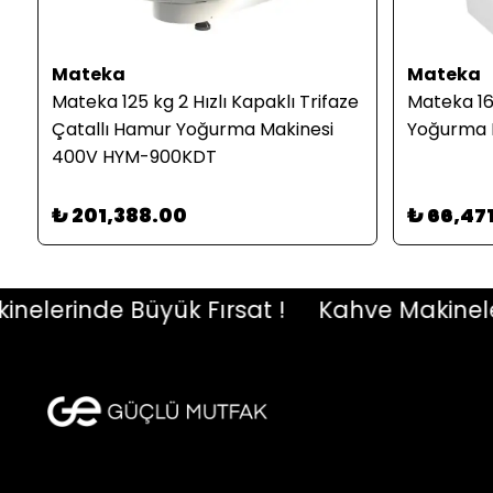
Mateka
Mateka
Mateka 125 kg 2 Hızlı Kapaklı Trifaze
Mateka 16
Çatallı Hamur Yoğurma Makinesi
Yoğurma 
400V HYM-900KDT
₺ 201,388.00
₺ 66,47
erinde Büyük Fırsat !
Kahve Makinelerind