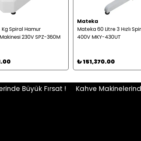
Mateka
 Kg Spiral Hamur
Mateka 60 Litre 3 Hızlı Spi
Makinesi 230V SPZ-360M
400V MKY-430UT
1.00
₺ 151,370.00
e Büyük Fırsat !
Kahve Makinelerinde Bü