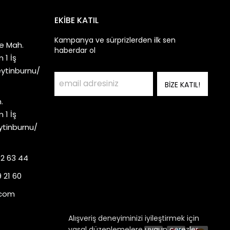
EKİBE KATIL
Kampanya ve sürprizlerden ilk sen
e Mah.
haberdar ol
 1 İş
eytinburnu/
BİZE KATIL!
.
 1 İş
ytinburnu/
92 63 44
 21 60
.com
Alışveriş deneyiminizi iyileştirmek için
yasal düzenlemelere uygun çerezler