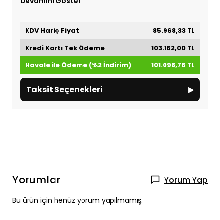
Devamını Göster
KDV Hariç Fiyat
85.968,33 TL
Kredi Kartı Tek Ödeme
103.162,00 TL
Havale ile Ödeme (%2 İndirim)
101.098,76 TL
▸
Taksit Seçenekleri
Yorumlar
Yorum Yap
Bu ürün için henüz yorum yapılmamış.