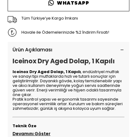
WHATSAPP
Tüm Türkiye’ye Kargo İmkanı
Havale ile Ödemelerinizde %2 İndirim Fırsatı!
Ürün Açıklaması
Iceinox Dry Aged Dolap, 1 Kapılı
Iceinox Dry Aged Dolap, 1 Kapılı
, endüstriyel mutfak
ve sanayi tipi mutfaklarda hızlı ve tutarlı sonuçlar için
geliştirilmiştir. Dayanıklı gövde, kolay temizlenebilir yapı
ve akıcı kullanım deneyimiyle yoğun servis saatlerinde
güven verir. Enerji verimliliği ve hijyen odaklı tasarımıyla
öne çıkar.
Pratik kontrol yapısı ve ergonomik tasarımı sayesinde
operasyonel verimlilik artar. Kurulum ve bakım süreçleri
zahmetsizdir; günlük iş akışına kolayca uyum sağlar.
Teknik Öze
Devamını Göster