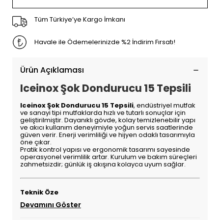
Tüm Türkiye’ye Kargo İmkanı
Havale ile Ödemelerinizde %2 İndirim Fırsatı!
Ürün Açıklaması
Iceinox Şok Dondurucu 15 Tepsili
Iceinox Şok Dondurucu 15 Tepsili
, endüstriyel mutfak
ve sanayi tipi mutfaklarda hızlı ve tutarlı sonuçlar için
geliştirilmiştir. Dayanıklı gövde, kolay temizlenebilir yapı
ve akıcı kullanım deneyimiyle yoğun servis saatlerinde
güven verir. Enerji verimliliği ve hijyen odaklı tasarımıyla
öne çıkar.
Pratik kontrol yapısı ve ergonomik tasarımı sayesinde
operasyonel verimlilik artar. Kurulum ve bakım süreçleri
zahmetsizdir; günlük iş akışına kolayca uyum sağlar.
Teknik Öze
Devamını Göster