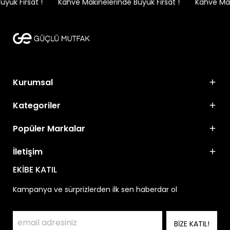
ük Fırsat !
Kahve Makinelerinde Büyük Fırsat !
Kahve Maki
Kurumsal
Kategoriler
Popüler Markalar
İletişim
EKİBE KATIL
Kampanya ve sürprizlerden ilk sen haberdar ol
BİZE KATIL!