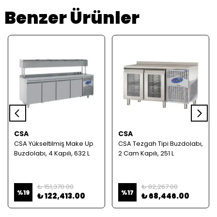
Benzer Ürünler
CSA
CSA
CSA Yükseltilmiş Make Up
CSA Tezgah Tipi Buzdolabı,
Buzdolabı, 4 Kapılı, 632 L
2 Cam Kapılı, 251 L
₺ 151,370.00
₺ 82,267.00
%
19
%
17
₺ 122,413.00
₺ 68,446.00