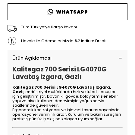
WHATSAPP
Tüm Türkiye’ye Kargo İmkanı
Havale ile Ödemelerinizde %2 İndirim Fırsatı!
Ürün Açıklaması
Kalitegaz 700 Serisi LG4070G
Lavataş Izgara, Gazlı
Kalitegaz 700 Serisi LG4070G Lavataş Izgara,
Gazlı
, endüstriyel mutfaklarda hızlı ve tutarlı sonuçlar
için geliştirilmiştir. Dayanıklı gövde, kolay temizlenebilir
yapı ve akıcı kullanım deneyimiyle yoğun servis
saatlerinde güven verir.
Ergonomik kontrol yapısı ve işlevsel tasarımı sayesinde
operasyonel verimlilik artar. Kurulum ve bakım süreçleri
pratiktir; günlük iş akışına kolayca uyum sağlar.