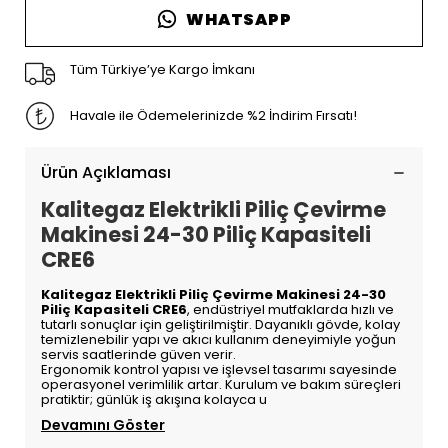
WHATSAPP
Tüm Türkiye’ye Kargo İmkanı
Havale ile Ödemelerinizde %2 İndirim Fırsatı!
Ürün Açıklaması
Kalitegaz Elektrikli Piliç Çevirme
Makinesi 24-30 Piliç Kapasiteli
CRE6
Kalitegaz Elektrikli Piliç Çevirme Makinesi 24-30
Piliç Kapasiteli CRE6
, endüstriyel mutfaklarda hızlı ve
tutarlı sonuçlar için geliştirilmiştir. Dayanıklı gövde, kolay
temizlenebilir yapı ve akıcı kullanım deneyimiyle yoğun
servis saatlerinde güven verir.
Ergonomik kontrol yapısı ve işlevsel tasarımı sayesinde
operasyonel verimlilik artar. Kurulum ve bakım süreçleri
pratiktir; günlük iş akışına kolayca u
Devamını Göster