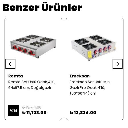
Benzer Ürünler
Remta
Emeksan
Remta Set Üstü Ocak,4'lü,
Emeksan Set Üstü Mini
64x67.5 cm, Doğalgazlı
Gazlı Pro Ocak 4'lü,
(60*60*14) cm
₺ 13,714.00
%
14
₺ 11,733.00
₺ 12,834.00