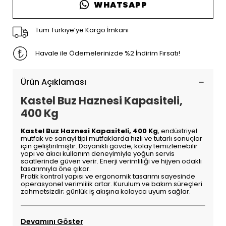
WHATSAPP
Tüm Türkiye’ye Kargo İmkanı
Havale ile Ödemelerinizde %2 İndirim Fırsatı!
Ürün Açıklaması
Kastel Buz Haznesi Kapasiteli,
400 Kg
Kastel Buz Haznesi Kapasiteli, 400 Kg
, endüstriyel
mutfak ve sanayi tipi mutfaklarda hızlı ve tutarlı sonuçlar
için geliştirilmiştir. Dayanıklı gövde, kolay temizlenebilir
yapı ve akıcı kullanım deneyimiyle yoğun servis
saatlerinde güven verir. Enerji verimliliği ve hijyen odaklı
tasarımıyla öne çıkar.
Pratik kontrol yapısı ve ergonomik tasarımı sayesinde
operasyonel verimlilik artar. Kurulum ve bakım süreçleri
zahmetsizdir; günlük iş akışına kolayca uyum sağlar.
Devamını Göster