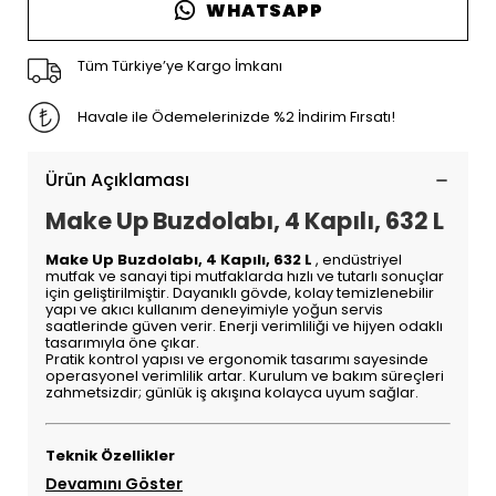
WHATSAPP
Tüm Türkiye’ye Kargo İmkanı
Havale ile Ödemelerinizde %2 İndirim Fırsatı!
Ürün Açıklaması
Make Up Buzdolabı, 4 Kapılı, 632 L
Make Up Buzdolabı, 4 Kapılı, 632 L
, endüstriyel
mutfak ve sanayi tipi mutfaklarda hızlı ve tutarlı sonuçlar
için geliştirilmiştir. Dayanıklı gövde, kolay temizlenebilir
yapı ve akıcı kullanım deneyimiyle yoğun servis
saatlerinde güven verir. Enerji verimliliği ve hijyen odaklı
tasarımıyla öne çıkar.
Pratik kontrol yapısı ve ergonomik tasarımı sayesinde
operasyonel verimlilik artar. Kurulum ve bakım süreçleri
zahmetsizdir; günlük iş akışına kolayca uyum sağlar.
Teknik Özellikler
Devamını Göster