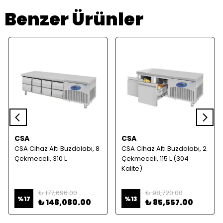
Benzer Ürünler
CSA
CSA
CSA Cihaz Altı Buzdolabı, 8
CSA Cihaz Altı Buzdolabı, 2
Çekmeceli, 310 L
Çekmeceli, 115 L (304
Kalite)
₺ 177,696.00
₺ 98,720.00
%
17
%
13
₺ 148,080.00
₺ 85,557.00