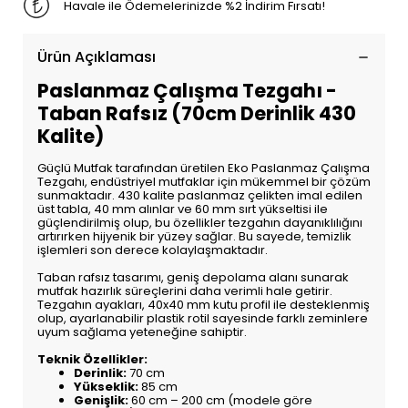
Havale ile Ödemelerinizde %2 İndirim Fırsatı!
Ürün Açıklaması
Paslanmaz Çalışma Tezgahı -
Taban Rafsız (70cm Derinlik 430
Kalite)
Güçlü Mutfak tarafından üretilen Eko Paslanmaz Çalışma
Tezgahı, endüstriyel mutfaklar için mükemmel bir çözüm
sunmaktadır. 430 kalite paslanmaz çelikten imal edilen
üst tabla, 40 mm alınlar ve 60 mm sırt yükseltisi ile
güçlendirilmiş olup, bu özellikler tezgahın dayanıklılığını
artırırken hijyenik bir yüzey sağlar. Bu sayede, temizlik
işlemleri son derece kolaylaşmaktadır.
Taban rafsız tasarımı, geniş depolama alanı sunarak
mutfak hazırlık süreçlerini daha verimli hale getirir.
Tezgahın ayakları, 40x40 mm kutu profil ile desteklenmiş
olup, ayarlanabilir plastik rotil sayesinde farklı zeminlere
uyum sağlama yeteneğine sahiptir.
Teknik Özellikler:
Derinlik:
70 cm
Yükseklik:
85 cm
Genişlik:
60 cm – 200 cm (modele göre