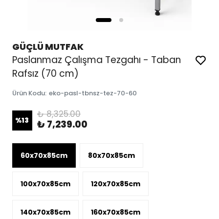
GÜÇLÜ MUTFAK
Paslanmaz Çalışma Tezgahı - Taban
Rafsız (70 cm)
Ürün Kodu
:
eko-pasl-tbnsz-tez-70-60
₺ 8,325.00
%
13
₺ 7,239.00
60x70x85cm
80x70x85cm
100x70x85cm
120x70x85cm
140x70x85cm
160x70x85cm