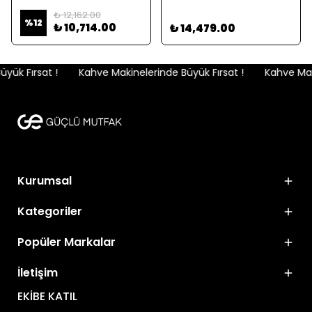
₺ 12,162.00
%
12
₺ 10,714.00
₺ 14,479.00
ük Fırsat !
Kahve Makinelerinde Büyük Fırsat !
Kahve Makin
Kurumsal
Kategoriler
Popüler Markalar
İletişim
EKİBE KATIL