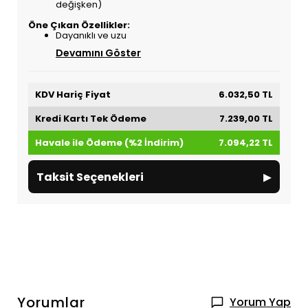
değişken)
Öne Çıkan Özellikler:
Dayanıklı ve uzu
Devamını Göster
KDV Hariç Fiyat
6.032,50 TL
Kredi Kartı Tek Ödeme
7.239,00 TL
Havale ile Ödeme (%2 İndirim)
7.094,22 TL
▸
Taksit Seçenekleri
Yorumlar
Yorum Yap