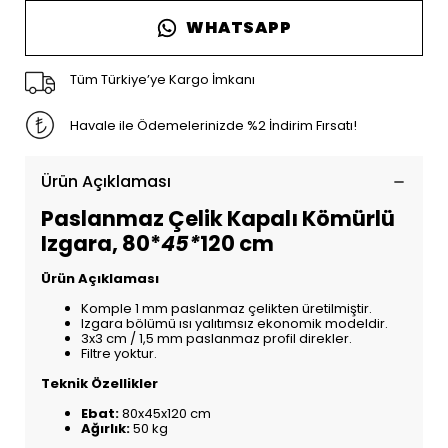
WHATSAPP
Tüm Türkiye’ye Kargo İmkanı
Havale ile Ödemelerinizde %2 İndirim Fırsatı!
Ürün Açıklaması
Paslanmaz Çelik Kapalı Kömürlü
Izgara, 80*
45*
120 cm
Ürün Açıklaması
Komple 1 mm paslanmaz çelikten üretilmiştir.
Izgara bölümü ısı yalıtımsız ekonomik modeldir.
3x3 cm / 1,5 mm paslanmaz profil direkler.
Filtre yoktur.
Teknik Özellikler
Ebat:
80x45x120 cm
Ağırlık:
50 kg