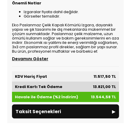
Önemli Notlar
Izgaralar fiyata dahil değildir.
Görseller temsilidir.
Eko Paslanmaz Çelik Kapalı Kömürlü Izgara, dayanıklı
yapısı ve şık tasarımı ile dış mekanlarda mükemmel bir
çözüm sunmaktadır. Paslanmaz çelik malzeme, uzun
ömürlü kullanım sağlar ve bakım gereksinimlerini en aza
indirir. Ekonomik ısı yalıtımı ile enerji verimliliği sağlarken,
3x3 cm paslanmaz profil direkler, sağlam bir yapı sunar.
Bu ürün, profesyonel mutfaklar ve barbekü et
Devamını Göster
KDV Hariç Fiyat
11.517,50 TL
Kredi Kartı Tek Ödeme
13.821,00 TL
Havale ile Ödeme (%2 İndirim)
13.544,58 TL
▸
Taksit Seçenekleri