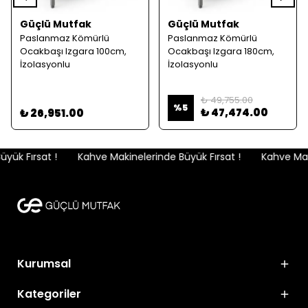
Güçlü Mutfak
Güçlü Mutfak
Paslanmaz Kömürlü
Paslanmaz Kömürlü
Ocakbaşı Izgara 100cm,
Ocakbaşı Izgara 180cm,
İzolasyonlu
İzolasyonlu
₺ 49,755.00
%
5
₺ 47,474.00
₺ 26,951.00
ük Fırsat !
Kahve Makinelerinde Büyük Fırsat !
Kahve Maki
Kurumsal
Kategoriler