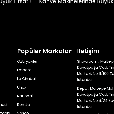
Fırsat !
Kahve Makinelerinde Büyük Fırs
Popüler Markalar
İletişim
Öztiryakiler
Showroom : Maltep
Davutpaşa Cad. Tim
Empero
Merkezi. No:6/100 Z
La Cimbali
İstanbul
Unox
Depo : Maltepe Mah
Davutpaşa Cad. Tim
Rational
Merkezi. No:6/24 Ze
nesi
Remta
İstanbul
zgahı
Vosco