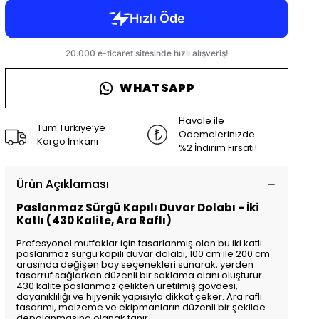
WHATSAPP
Havale ile
Tüm Türkiye’ye
Ödemelerinizde
Kargo İmkanı
%2 İndirim Fırsatı!
Ürün Açıklaması
Paslanmaz Sürgü Kapılı Duvar Dolabı - İki
Katlı (430 Kalite, Ara Raflı)
Profesyonel mutfaklar için tasarlanmış olan bu iki katlı
paslanmaz sürgü kapılı duvar dolabı, 100 cm ile 200 cm
arasında değişen boy seçenekleri sunarak, yerden
tasarruf sağlarken düzenli bir saklama alanı oluşturur.
430 kalite paslanmaz çelikten üretilmiş gövdesi,
dayanıklılığı ve hijyenik yapısıyla dikkat çeker. Ara raflı
tasarımı, malzeme ve ekipmanların düzenli bir şekilde
depolanmasına olanak tanır.