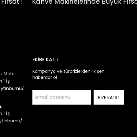
at !
Kahve Makinelerinde Büyük Fırsat !
EKİBE KATIL
Kampanya ve sürprizlerden ilk sen
e Mah.
haberdar ol
 1 İş
eytinburnu/
BİZE KATIL!
.
 1 İş
ytinburnu/