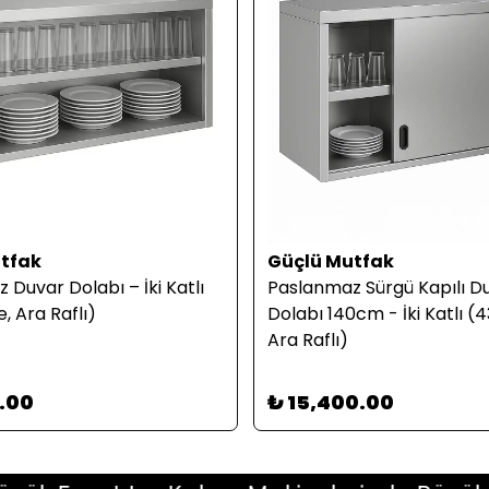
tfak
Güçlü Mutfak
Duvar Dolabı – İki Katlı
Paslanmaz Sürgü Kapılı D
e, Ara Raflı)
Dolabı 140cm - İki Katlı (4
Ara Raflı)
4.00
₺ 15,400.00