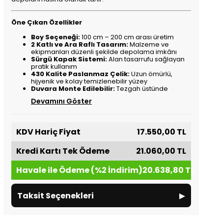
Öne Çıkan Özellikler
Boy Seçeneği:
100 cm – 200 cm arası üretim
2 Katlı ve Ara Raflı Tasarım:
Malzeme ve
ekipmanları düzenli şekilde depolama imkânı
Sürgü Kapak Sistemi:
Alan tasarrufu sağlayan
pratik kullanım
430 Kalite Paslanmaz Çelik:
Uzun ömürlü,
hijyenik ve kolay temizlenebilir yüzey
Duvara Monte Edilebilir:
Tezgah üstünde
Devamını Göster
KDV Hariç Fiyat
17.550,00 TL
Kredi Kartı Tek Ödeme
21.060,00 TL
Havale ile Ödeme (%2 İndirim)
20.638,80 TL
▸
Taksit Seçenekleri