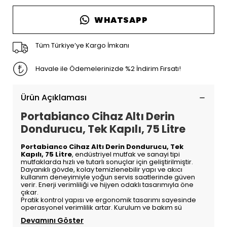
WHATSAPP
Tüm Türkiye’ye Kargo İmkanı
Havale ile Ödemelerinizde %2 İndirim Fırsatı!
Ürün Açıklaması
Portabianco Cihaz Altı Derin
Dondurucu, Tek Kapılı, 75 Litre
Portabianco Cihaz Altı Derin Dondurucu, Tek
Kapılı, 75 Litre
, endüstriyel mutfak ve sanayi tipi
mutfaklarda hızlı ve tutarlı sonuçlar için geliştirilmiştir.
Dayanıklı gövde, kolay temizlenebilir yapı ve akıcı
kullanım deneyimiyle yoğun servis saatlerinde güven
verir. Enerji verimliliği ve hijyen odaklı tasarımıyla öne
çıkar.
Pratik kontrol yapısı ve ergonomik tasarımı sayesinde
operasyonel verimlilik artar. Kurulum ve bakım sü
Devamını Göster