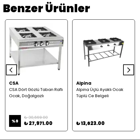
Benzer Ürünler
CSA
Alpina
CSA Dört Gözlü Taban Raflı
Alpina Üçlü Ayaklı Ocak
Ocak, Doğalgazlı
Tüplü Ce Belgeli
₺ 30,669.00
%
9
₺ 27,971.00
₺ 13,623.00