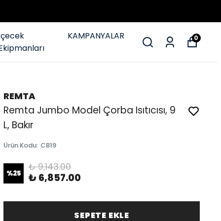
İçecek
KAMPANYALAR
0
Ekipmanları
REMTA
Remta Jumbo Model Çorba Isıtıcısı, 9
L, Bakır
Ürün Kodu
:
CB19
₺ 9,143.00
%
25
₺ 6,857.00
SEPETE EKLE