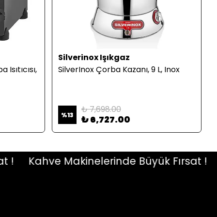
Silverinox Işıkgaz
Isıtıcısı,
SilverInox Çorba Kazanı, 9 L, Inox
₺ 7,698.00
%
13
₺ 6,727.00
Kahve Makinelerinde Büyük Fırsat !
Ka