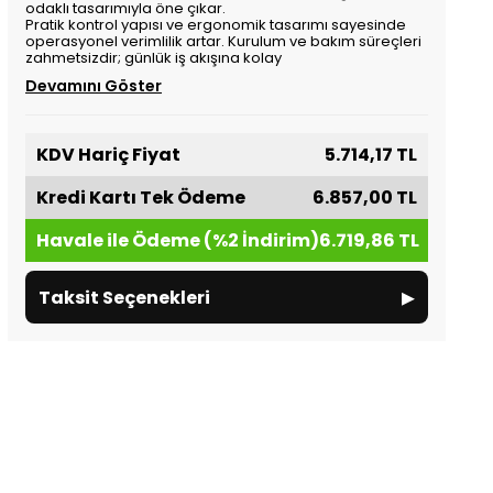
odaklı tasarımıyla öne çıkar.
Pratik kontrol yapısı ve ergonomik tasarımı sayesinde
operasyonel verimlilik artar. Kurulum ve bakım süreçleri
zahmetsizdir; günlük iş akışına kolay
Devamını Göster
KDV Hariç Fiyat
5.714,17 TL
Kredi Kartı Tek Ödeme
6.857,00 TL
Havale ile Ödeme (%2 İndirim)
6.719,86 TL
▸
Taksit Seçenekleri