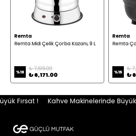
Remta
Remta
,
Remta Midi Çelik Çorba Kazanı, 9 L
Remta Çor
₺ 7,619.00
₺ 7
%
19
%
15
₺ 6,171.00
₺ 
Fırsat !
Kahve Makinelerinde Büyük Fırs