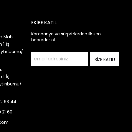
EKİBE KATIL
Kampanya ve sürprizlerden ilk sen
e Mah.
haberdar ol
 1 İş
eytinburnu/
BİZE KATIL!
.
 1 İş
ytinburnu/
92 63 44
 21 60
.com