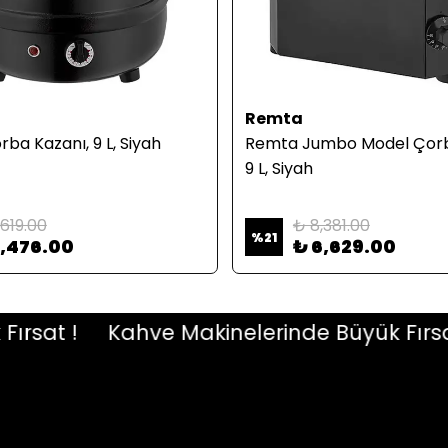
Remta
ba Kazanı, 9 L, Siyah
Remta Jumbo Model Çorba 
9 L, Siyah
,619.00
₺ 8,381.00
%
21
6,476.00
₺ 6,629.00
at !
Kahve Makinelerinde Büyük Fırsat !