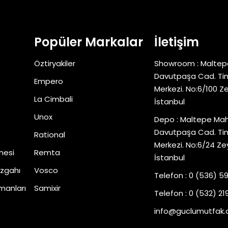
Popüler Markalar
İletişim
Öztiryakiler
Showroom : Maltep
Davutpaşa Cad. Tim
Empero
Merkezi. No:6/100 Z
La Cimbali
İstanbul
Unox
Depo : Maltepe Mah
Davutpaşa Cad. Tim
Rational
Merkezi. No:6/24 Ze
nesi
Remta
İstanbul
zgahı
Vosco
Telefon : 0 (536) 5
manları
Samixir
Telefon : 0 (532) 219
info@guclumutfak