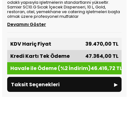
odaklı yapısıyla işletmelerin standartlarını yükseltir.
Samixir SC10.G Sıcak İçecek Dispenseri, 10 L, Gold,
restoran, otel, yemekhane ve catering işletmeleri başta
olmak üzere profesyonel mutfaklar
Devamını Göster
KDV Hariç Fiyat
39.470,00 TL
Kredi Kartı Tek Ödeme
47.364,00 TL
Havale ile Ödeme (%2 İndirim)
46.416,72 TL
▸
Taksit Seçenekleri