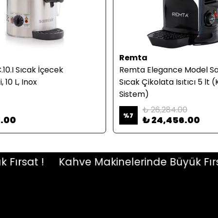
Remta
.10.I Sıcak İçecek
Remta Elegance Model Sa
 10 L, Inox
Sıcak Çikolata Isıtıcı 5 lt 
Sistem)
₺ 26,284.00
%
7
1.00
₺ 24,456.00
sat !
Kahve Makinelerinde Büyük Fırsat 