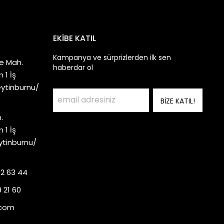
EKİBE KATIL
Kampanya ve sürprizlerden ilk sen
e Mah.
haberdar ol
 1 İş
eytinburnu/
BİZE KATIL!
.
 1 İş
ytinburnu/
92 63 44
 21 60
.com