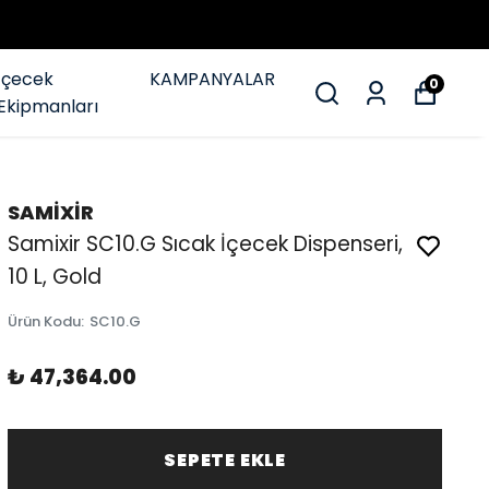
İçecek
KAMPANYALAR
0
Ekipmanları
SAMİXİR
Samixir SC10.G Sıcak İçecek Dispenseri,
10 L, Gold
Ürün Kodu
:
SC10.G
₺ 47,364.00
SEPETE EKLE