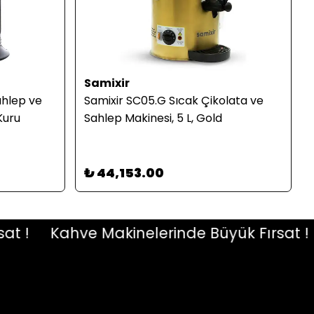
Samixir
hlep ve
Samixir SC05.G Sıcak Çikolata ve
(Kuru
Sahlep Makinesi, 5 L, Gold
₺ 44,153.00
!
Kahve Makinelerinde Büyük Fırsat !
K