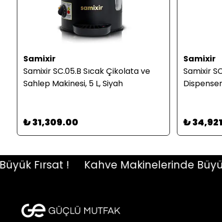
Samixir
Samixir
Samixir SC.05.B Sıcak Çikolata ve
Samixir SC
Sahlep Makinesi, 5 L, Siyah
Dispenseri,
₺ 31,309.00
₺ 34,92
k Fırsat !
Kahve Makinelerinde Büyük Fır