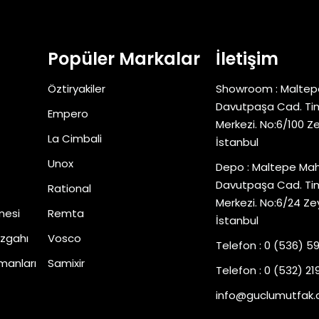
Popüler Markalar
İletişim
Öztiryakiler
Showroom : Maltep
Davutpaşa Cad. Tim
Empero
Merkezi. No:6/100 Z
La Cimbali
İstanbul
Unox
Depo : Maltepe Mah
Davutpaşa Cad. Tim
Rational
Merkezi. No:6/24 Ze
nesi
Remta
İstanbul
zgahı
Vosco
Telefon : 0 (536) 5
manları
Samixir
Telefon : 0 (532) 219
info@guclumutfak