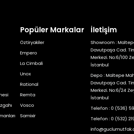
Popüler Markalar
İletişim
Öztiryakiler
Showroom : Maltep
Davutpaşa Cad. Tim
Empero
Merkezi. No:6/100 Z
La Cimbali
İstanbul
Unox
Depo : Maltepe Mah
Davutpaşa Cad. Tim
Rational
Merkezi. No:6/24 Ze
nesi
Remta
İstanbul
zgahı
Vosco
Telefon : 0 (536) 5
manları
Samixir
Telefon : 0 (532) 219
info@guclumutfak