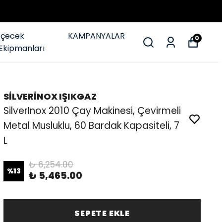
İçecek
KAMPANYALAR
0
Ekipmanları
SİLVERİNOX IŞIKGAZ
SilverInox 2010 Çay Makinesi, Çevirmeli
Metal Musluklu, 60 Bardak Kapasiteli, 7
L
₺ 6,254.00
%
13
₺ 5,465.00
SEPETE EKLE