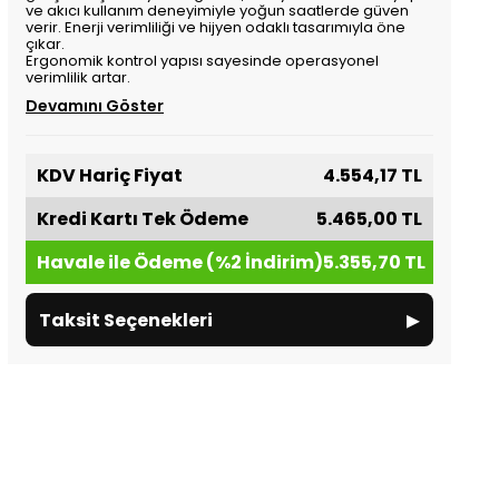
ve akıcı kullanım deneyimiyle yoğun saatlerde güven
verir. Enerji verimliliği ve hijyen odaklı tasarımıyla öne
çıkar.
Ergonomik kontrol yapısı sayesinde operasyonel
verimlilik artar.
Devamını Göster
KDV Hariç Fiyat
4.554,17 TL
Kredi Kartı Tek Ödeme
5.465,00 TL
Havale ile Ödeme (%2 İndirim)
5.355,70 TL
▸
Taksit Seçenekleri