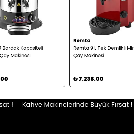
Remta
 Bardak Kapasiteli
Remta 9 L Tek Demlikli Mi
Çay Makinesi
Çay Makinesi
.00
₺ 7,238.00
!
Kahve Makinelerinde Büyük Fırsat !
K