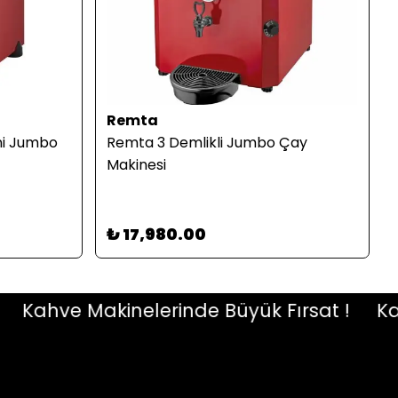
Remta
ni Jumbo
Remta 3 Demlikli Jumbo Çay
Makinesi
₺ 17,980.00
ahve Makinelerinde Büyük Fırsat !
Kahve