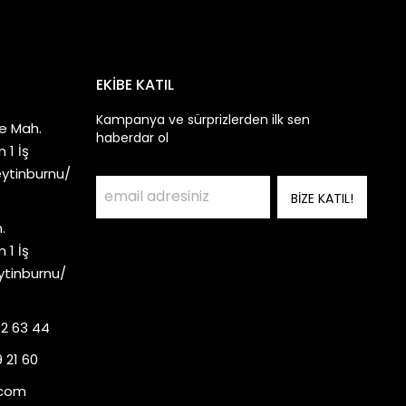
EKİBE KATIL
Kampanya ve sürprizlerden ilk sen
e Mah.
haberdar ol
 1 İş
eytinburnu/
BİZE KATIL!
.
 1 İş
ytinburnu/
92 63 44
 21 60
.com