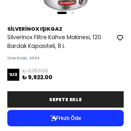
SİLVERİNOX IŞIKGAZ
SilverInox Filtre Kahve Makinesi, 120
Bardak Kapasiteli, 8 L
Ürün Kodu
:
2043
₺ 11,353.00
%
13
₺ 9,922.00
SEPETE EKLE