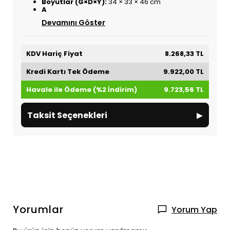
Boyutlar (G×D×Y):
34 × 33 × 46 cm
A
Devamını Göster
KDV Hariç Fiyat
8.268,33 TL
Kredi Kartı Tek Ödeme
9.922,00 TL
Havale ile Ödeme (%2 İndirim)
9.723,56 TL
▸
Taksit Seçenekleri
Yorumlar
Yorum Yap