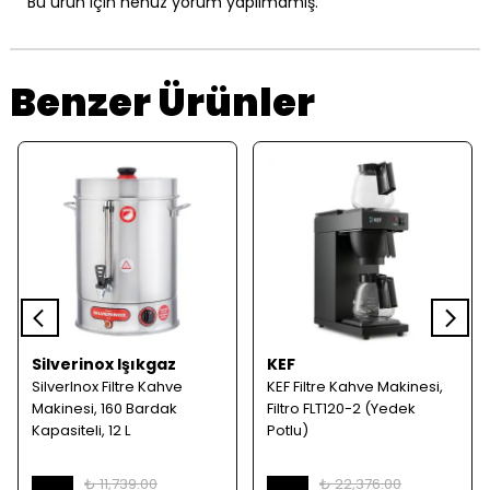
Bu ürün için henüz yorum yapılmamış.
Benzer Ürünler
Silverinox Işıkgaz
KEF
SilverInox Filtre Kahve
KEF Filtre Kahve Makinesi,
Makinesi, 160 Bardak
Filtro FLT120-2 (Yedek
Kapasiteli, 12 L
Potlu)
₺ 11,739.00
₺ 22,376.00