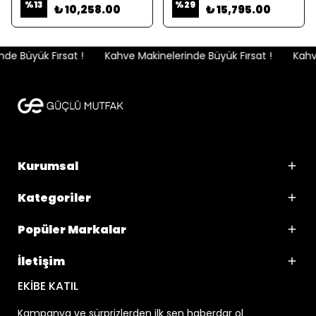
%
13
%
29
₺ 10,258.00
₺ 15,795.00
e Büyük Fırsat !
Kahve Makinelerinde Büyük Fırsat !
Kahve
Kurumsal
Kategoriler
Popüler Markalar
İletişim
EKİBE KATIL
Kampanya ve sürprizlerden ilk sen haberdar ol