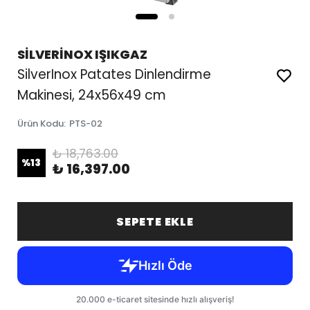
SİLVERİNOX IŞIKGAZ
SilverInox Patates Dinlendirme
Makinesi, 24x56x49 cm
Ürün Kodu
:
PTS-02
₺ 18,763.00
%
13
₺ 16,397.00
SEPETE EKLE