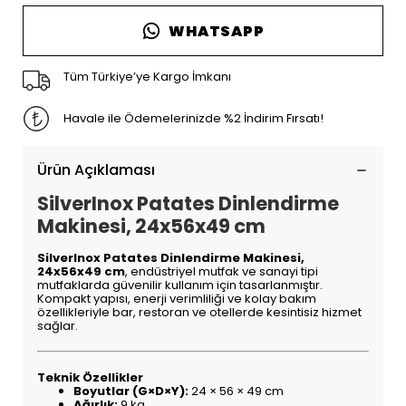
WHATSAPP
Tüm Türkiye’ye Kargo İmkanı
Havale ile Ödemelerinizde %2 İndirim Fırsatı!
Ürün Açıklaması
SilverInox Patates Dinlendirme
Makinesi, 24x56x49 cm
SilverInox Patates Dinlendirme Makinesi,
24x56x49 cm
, endüstriyel mutfak ve sanayi tipi
mutfaklarda güvenilir kullanım için tasarlanmıştır.
Kompakt yapısı, enerji verimliliği ve kolay bakım
özellikleriyle bar, restoran ve otellerde kesintisiz hizmet
sağlar.
Teknik Özellikler
Boyutlar (G×D×Y):
24 × 56 × 49 cm
Ağırlık:
9 kg