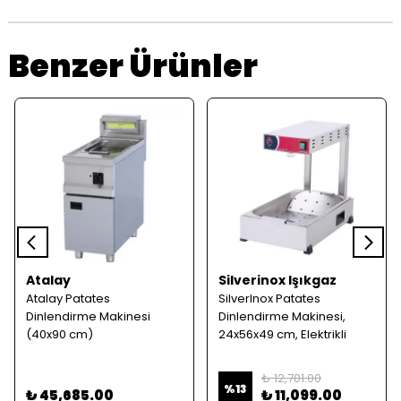
Benzer Ürünler
Atalay
Silverinox Işıkgaz
Atalay Patates
SilverInox Patates
Dinlendirme Makinesi
Dinlendirme Makinesi,
(40x90 cm)
24x56x49 cm, Elektrikli
₺ 12,701.00
%
13
₺ 45,685.00
₺ 11,099.00