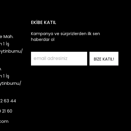
EKİBE KATIL
Kampanya ve sürprizlerden ilk sen
e Mah.
haberdar ol
 1 İş
eytinburnu/
BİZE KATIL!
.
 1 İş
ytinburnu/
92 63 44
 21 60
.com