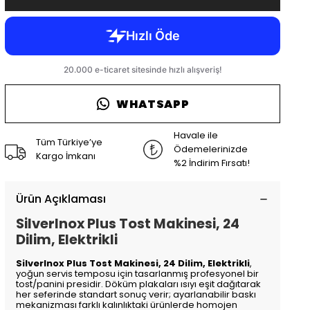
WHATSAPP
Havale ile
Tüm Türkiye’ye
Ödemelerinizde
Kargo İmkanı
%2 İndirim Fırsatı!
Ürün Açıklaması
SilverInox Plus Tost Makinesi, 24
Dilim, Elektrikli
SilverInox Plus Tost Makinesi, 24 Dilim, Elektrikli
,
yoğun servis temposu için tasarlanmış profesyonel bir
tost/panini presidir. Döküm plakaları ısıyı eşit dağıtarak
her seferinde standart sonuç verir; ayarlanabilir baskı
mekanizması farklı kalınlıktaki ürünlerde homojen