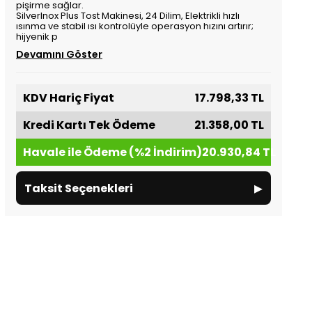
pişirme sağlar.
SilverInox Plus Tost Makinesi, 24 Dilim, Elektrikli hızlı
ısınma ve stabil ısı kontrolüyle operasyon hızını artırır;
hijyenik p
Devamını Göster
KDV Hariç Fiyat
17.798,33 TL
Kredi Kartı Tek Ödeme
21.358,00 TL
Havale ile Ödeme (%2 İndirim)
20.930,84 TL
▸
Taksit Seçenekleri