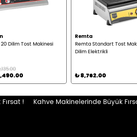
n
Remta
20 Dilim Tost Makinesi
Remta Standart Tost Maki
Dilim Elektrikli
,135.00
8,490.00
₺ 8,762.00
at !
Kahve Makinelerinde Büyük Fırsat !