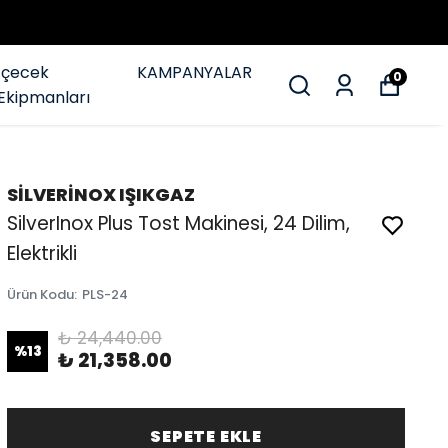
İçecek
KAMPANYALAR
0
Ekipmanları
SİLVERİNOX IŞIKGAZ
SilverInox Plus Tost Makinesi, 24 Dilim,
Elektrikli
Ürün Kodu
:
PLS-24
₺ 24,440.00
%
13
₺ 21,358.00
SEPETE EKLE