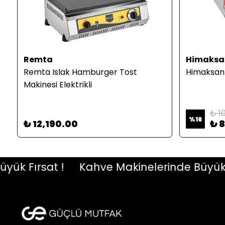
Remta
Himaksa
Remta Islak Hamburger Tost
Himaksan 
Makinesi Elektrikli
₺ 10
%
16
₺ 12,190.00
₺ 
 Fırsat !
Kahve Makinelerinde Büyük Fırs