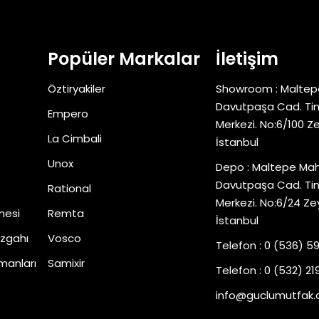
Popüler Markalar
İletişim
Öztiryakiler
Showroom : Maltep
Davutpaşa Cad. Tim
Empero
Merkezi. No:6/100 Z
La Cimbali
İstanbul
Unox
Depo : Maltepe Mah
Davutpaşa Cad. Tim
Rational
Merkezi. No:6/24 Ze
nesi
Remta
İstanbul
zgahı
Vosco
Telefon : 0 (536) 5
manları
Samixir
Telefon : 0 (532) 219
info@guclumutfak