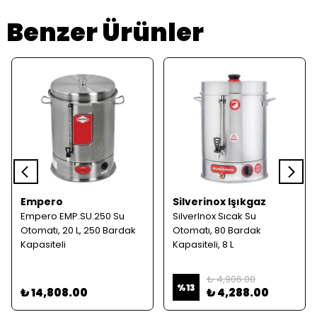
Benzer Ürünler
Empero
Silverinox Işıkgaz
Empero EMP.SU.250 Su
SilverInox Sıcak Su
Otomatı, 20 L, 250 Bardak
Otomatı, 80 Bardak
Kapasiteli
Kapasiteli, 8 L
₺ 4,906.00
%
13
₺ 14,808.00
₺ 4,288.00