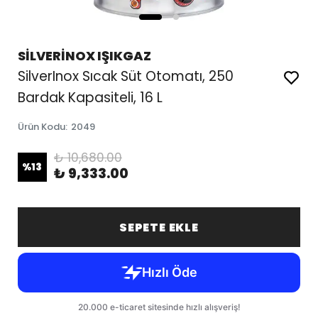
SİLVERİNOX IŞIKGAZ
SilverInox Sıcak Süt Otomatı, 250
Bardak Kapasiteli, 16 L
Ürün Kodu
:
2049
₺ 10,680.00
%
13
₺ 9,333.00
SEPETE EKLE