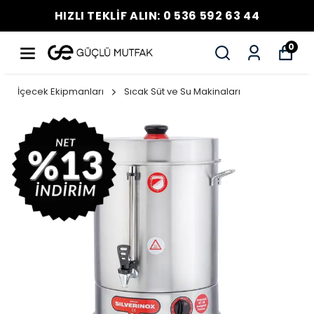
HIZLI TEKLİF ALIN: 0 536 592 63 44
0
İçecek Ekipmanları
Sıcak Süt ve Su Makinaları