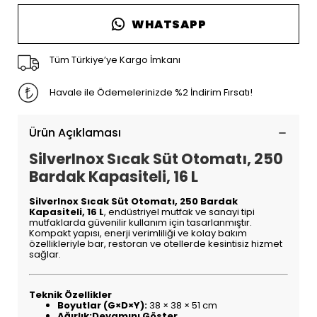
WHATSAPP
Tüm Türkiye’ye Kargo İmkanı
Havale ile Ödemelerinizde %2 İndirim Fırsatı!
Ürün Açıklaması
SilverInox Sıcak Süt Otomatı, 250
Bardak Kapasiteli, 16 L
SilverInox Sıcak Süt Otomatı, 250 Bardak
Kapasiteli, 16 L
, endüstriyel mutfak ve sanayi tipi
mutfaklarda güvenilir kullanım için tasarlanmıştır.
Kompakt yapısı, enerji verimliliği ve kolay bakım
özellikleriyle bar, restoran ve otellerde kesintisiz hizmet
sağlar.
Teknik Özellikler
Boyutlar (G×D×Y):
38 × 38 × 51 cm
Ağırlık:
Devamını Göster