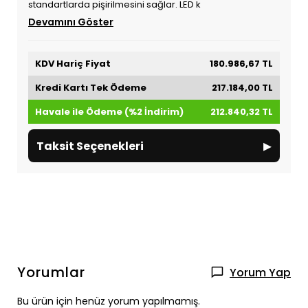
standartlarda pişirilmesini sağlar. LED k
Devamını Göster
KDV Hariç Fiyat
180.986,67 TL
Kredi Kartı Tek Ödeme
217.184,00 TL
Havale ile Ödeme (%2 İndirim)
212.840,32 TL
▸
Taksit Seçenekleri
Yorumlar
Yorum Yap
Bu ürün için henüz yorum yapılmamış.