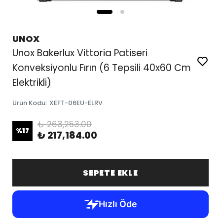
UNOX
Unox Bakerlux Vittoria Patiseri
Konveksiyonlu Fırın (6 Tepsili 40x60 Cm
Elektrikli)
Ürün Kodu
:
XEFT-06EU-ELRV
₺ 263,253.00
%
17
₺ 217,184.00
SEPETE EKLE