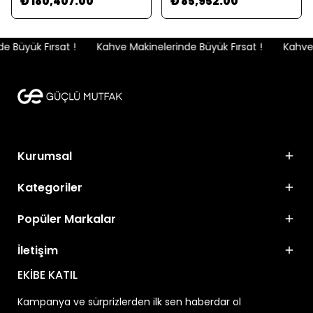
₺ 180,407.00
₺ 85,952.00
 Büyük Fırsat !
Kahve Makinelerinde Büyük Fırsat !
Kahve M
Kurumsal
Kategoriler
Popüler Markalar
İletişim
EKİBE KATIL
Kampanya ve sürprizlerden ilk sen haberdar ol