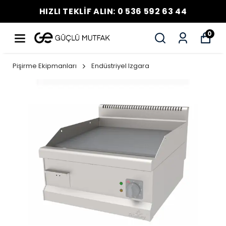
HIZLI TEKLİF ALIN: 0 536 592 63 44
0
Pişirme Ekipmanları
Endüstriyel Izgara