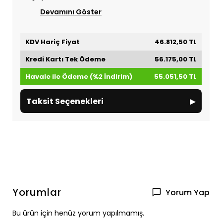
Devamını Göster
KDV Hariç Fiyat
46.812,50 TL
Kredi Kartı Tek Ödeme
56.175,00 TL
Havale ile Ödeme (%2 İndirim)
55.051,50 TL
▸
Taksit Seçenekleri
Yorumlar
Yorum Yap
Bu ürün için henüz yorum yapılmamış.