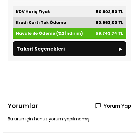
KDV Hariç Fiyat
50.802,50 TL
Kredi Kartı Tek Ödeme
60.963,00 TL
Havale ile Ödeme (%2 İndirim)
59.743,74 TL
▸
Taksit Seçenekleri
Yorumlar
Yorum Yap
Bu ürün için henüz yorum yapılmamış.