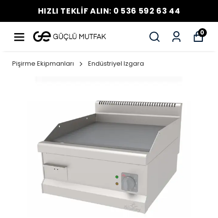
HIZLI TEKLİF ALIN: 0 536 592 63 44
0
Pişirme Ekipmanları
Endüstriyel Izgara