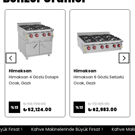
Himaksan
Himaksan
Himaksan 4 Gözlü Dolaplı
Himaksan 6 Gözlü Setüstü
Ocak, Gazlı
Ocak, Gazlı
₺ 59,726.00
₺ 72,105.00
%
13
%
13
₺ 52,124.00
₺ 62,983.00
k Fırsat !
Kahve Makinelerinde Büyük Fırsat !
Kahve Makine