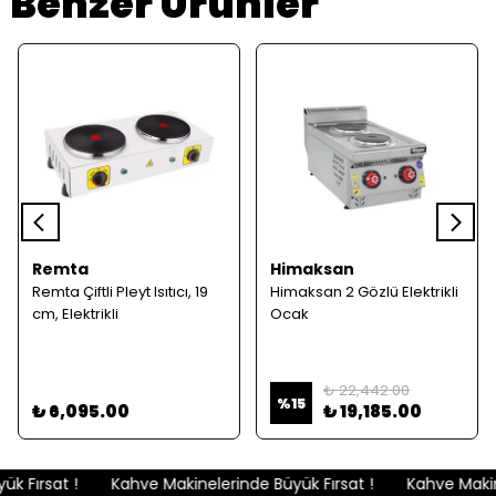
Benzer Ürünler
Remta
Himaksan
Remta Çiftli Pleyt Isıtıcı, 19
Himaksan 2 Gözlü Elektrikli
cm, Elektrikli
Ocak
₺ 22,442.00
%
15
₺ 6,095.00
₺ 19,185.00
 Fırsat !
Kahve Makinelerinde Büyük Fırsat !
Kahve Makine