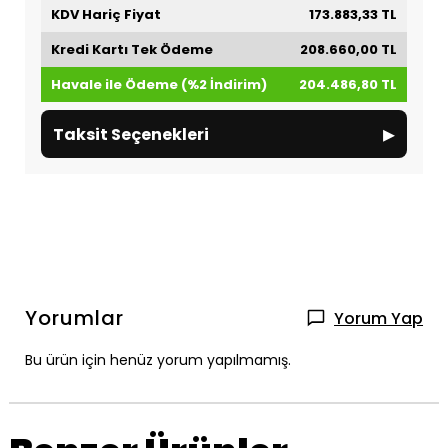
KDV Hariç Fiyat
173.883,33 TL
Kredi Kartı Tek Ödeme
208.660,00 TL
Havale ile Ödeme (%2 İndirim)
204.486,80 TL
▸
Taksit Seçenekleri
Yorumlar
Yorum Yap
Bu ürün için henüz yorum yapılmamış.