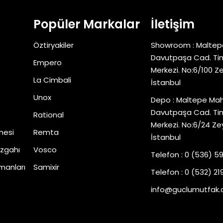
Popüler Markalar
İletişim
Öztiryakiler
Showroom : Maltep
Davutpaşa Cad. Tim
Empero
Merkezi. No:6/100 Z
La Cimbali
İstanbul
Unox
Depo : Maltepe Mah
Davutpaşa Cad. Tim
Rational
Merkezi. No:6/24 Ze
nesi
Remta
İstanbul
zgahı
Vosco
Telefon : 0 (536) 5
manları
Samixir
Telefon : 0 (532) 219
info@guclumutfak