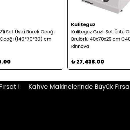
Kalitegaz
'li Set Üstü Börek Ocağı
Kalitegaz Gazlı Set Üstü 
 Ocağı (140*70*30) cm
Brülörlü 40x70x29 cm C
Rinnova
6.00
₺ 27,438.00
t !
Kahve Makinelerinde Büyük Fırsat !