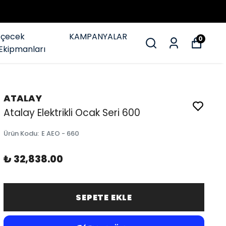
İçecek
KAMPANYALAR
0
Ekipmanları
ATALAY
Atalay Elektrikli Ocak Seri 600
Ürün Kodu
:
E AEO - 660
₺ 32,838.00
SEPETE EKLE