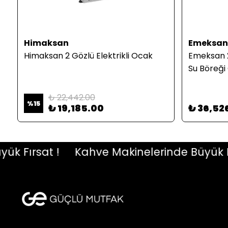
Himaksan
Emeksan
Himaksan 2 Gözlü Elektrikli Ocak
Emeksan 2
Su Böreği
₺ 22,442.00
%
15
₺ 19,185.00
₺ 36,52
Fırsat !
Kahve Makinelerinde Büyük Fırsa