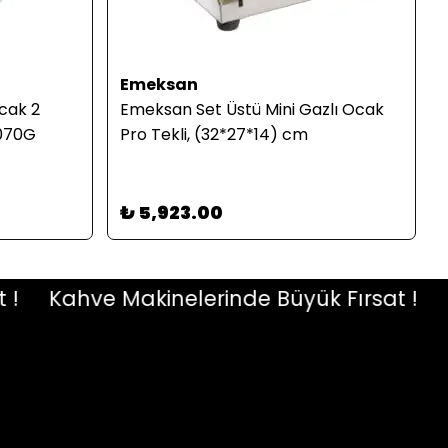
Emeksan
Ocak 2
Emeksan Set Üstü Mini Gazlı Ocak
4070G
Pro Tekli, (32*27*14) cm
₺ 5,923.00
Kahve Makinelerinde Büyük Fırsat !
Kah