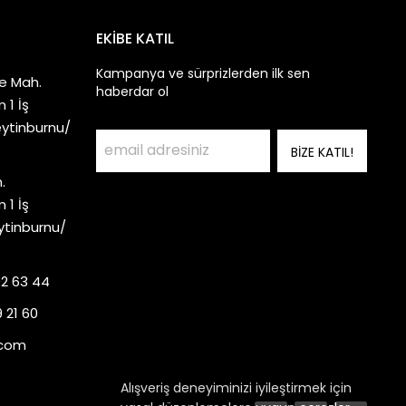
EKİBE KATIL
Kampanya ve sürprizlerden ilk sen
e Mah.
haberdar ol
 1 İş
eytinburnu/
BİZE KATIL!
.
 1 İş
ytinburnu/
92 63 44
 21 60
.com
Alışveriş deneyiminizi iyileştirmek için