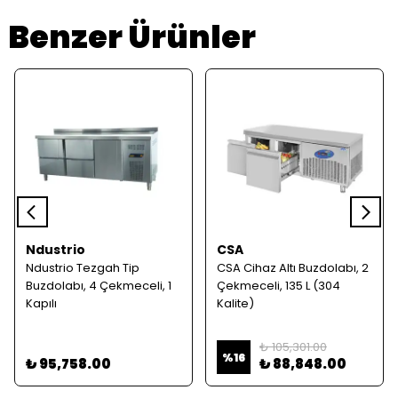
Benzer Ürünler
Ndustrio
CSA
Ndustrio Tezgah Tip
CSA Cihaz Altı Buzdolabı, 2
Buzdolabı, 4 Çekmeceli, 1
Çekmeceli, 135 L (304
Kapılı
Kalite)
₺ 105,301.00
%
16
₺ 95,758.00
₺ 88,848.00