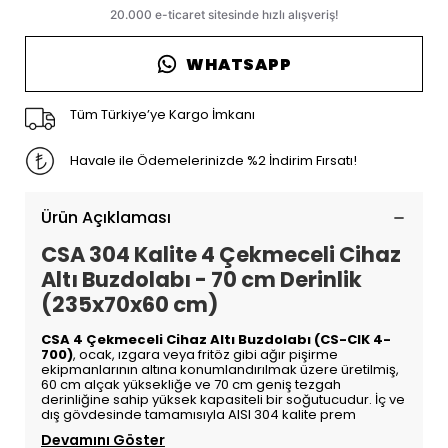
WHATSAPP
Tüm Türkiye’ye Kargo İmkanı
Havale ile Ödemelerinizde %2 İndirim Fırsatı!
Ürün Açıklaması
CSA 304 Kalite 4 Çekmeceli Cihaz
Altı Buzdolabı - 70 cm Derinlik
(235x70x60 cm)
CSA 4 Çekmeceli Cihaz Altı Buzdolabı (CS-CIK 4-
700)
, ocak, ızgara veya fritöz gibi ağır pişirme
ekipmanlarının altına konumlandırılmak üzere üretilmiş,
60 cm alçak yüksekliğe ve 70 cm geniş tezgah
derinliğine sahip yüksek kapasiteli bir soğutucudur. İç ve
dış gövdesinde tamamısıyla AISI 304 kalite prem
Devamını Göster