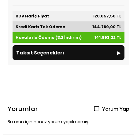
KDV Hariç Fiyat
120.657,50 TL
Kredi Kartı Tek Ödeme
144.789,00 TL
Havale ile Ödeme (%2 İndirim)
141.893,22 TL
▸
Taksit Seçenekleri
Yorumlar
Yorum Yap
Bu ürün için henüz yorum yapılmamış.