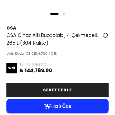
CSA
CSA Cihaz Altı Buzdolabı, 4 Çekmeceli,
265 L (304 Kalite)
Ürün Kodu
:
CS.CİK.4.700.4CEK
₺ 177,696.00
%
19
₺ 144,789.00
SEPETE EKLE