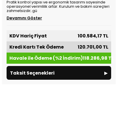
Pratik kontrol yapısı ve ergonomik tasarımı sayesinde
operasyonel verimlilik artar. Kurulum ve bakım süreçleri
zahmetsizdir; gü
Devamını Göster
KDV Hariç Fiyat
100.584,17 TL
Kredi Kartı Tek Ödeme
120.701,00 TL
Havale ile Ödeme (%2 İndirim)
118.286,98 TL
▸
Taksit Seçenekleri