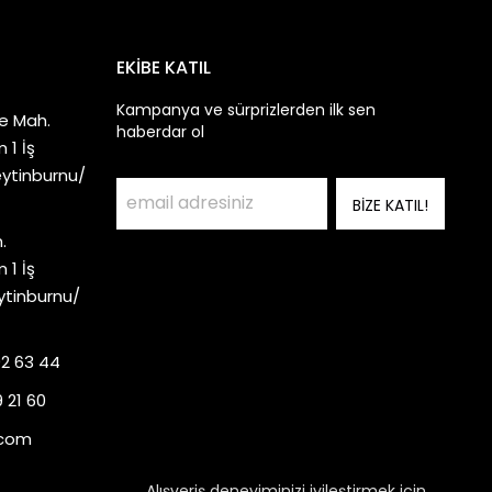
EKİBE KATIL
Kampanya ve sürprizlerden ilk sen
e Mah.
haberdar ol
 1 İş
eytinburnu/
BİZE KATIL!
.
 1 İş
ytinburnu/
92 63 44
 21 60
.com
Alışveriş deneyiminizi iyileştirmek için