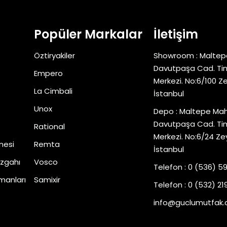
Popüler Markalar
İletişim
Öztiryakiler
Showroom : Maltep
Davutpaşa Cad. Tim
Empero
Merkezi. No:6/100 Z
La Cimbali
İstanbul
Unox
Depo : Maltepe Mah
Davutpaşa Cad. Tim
Rational
Merkezi. No:6/24 Ze
nesi
Remta
İstanbul
zgahı
Vosco
Telefon : 0 (536) 5
manları
Samixir
Telefon : 0 (532) 219
info@guclumutfak