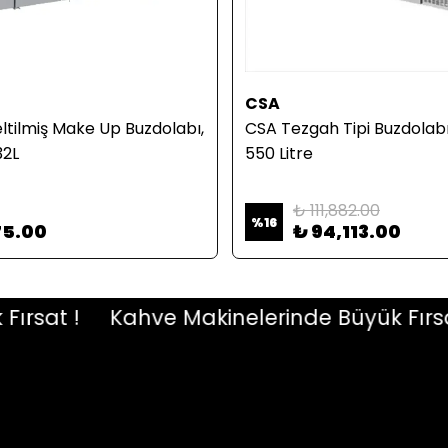
CSA
ltilmiş Make Up Buzdolabı,
CSA Tezgah Tipi Buzdolabı,
32L
550 Litre
₺ 111,882.00
%
16
75.00
₺ 94,113.00
at !
Kahve Makinelerinde Büyük Fırsat !