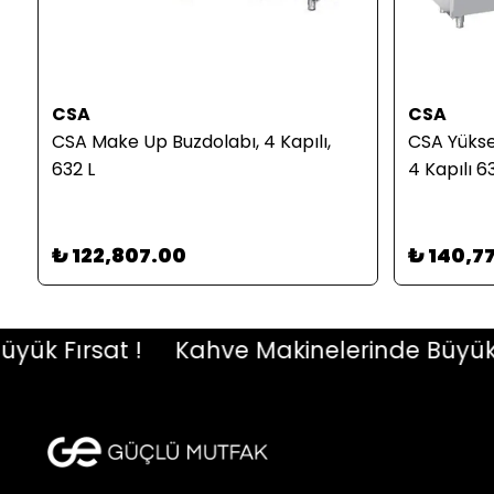
CSA
CSA
CSA Make Up Buzdolabı, 4 Kapılı,
CSA Yükse
632 L
4 Kapılı 6
₺ 122,807.00
₺ 140,7
 Fırsat !
Kahve Makinelerinde Büyük Fırs