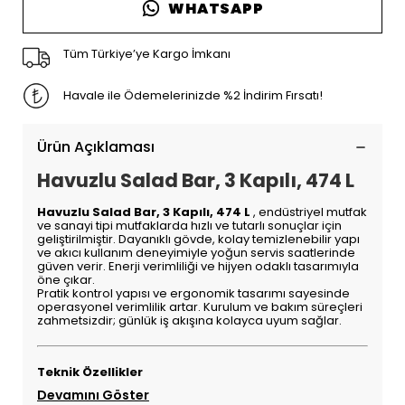
WHATSAPP
Tüm Türkiye’ye Kargo İmkanı
Havale ile Ödemelerinizde %2 İndirim Fırsatı!
Ürün Açıklaması
Havuzlu Salad Bar, 3 Kapılı, 474 L
Havuzlu Salad Bar, 3 Kapılı, 474 L
, endüstriyel mutfak
ve sanayi tipi mutfaklarda hızlı ve tutarlı sonuçlar için
geliştirilmiştir. Dayanıklı gövde, kolay temizlenebilir yapı
ve akıcı kullanım deneyimiyle yoğun servis saatlerinde
güven verir. Enerji verimliliği ve hijyen odaklı tasarımıyla
öne çıkar.
Pratik kontrol yapısı ve ergonomik tasarımı sayesinde
operasyonel verimlilik artar. Kurulum ve bakım süreçleri
zahmetsizdir; günlük iş akışına kolayca uyum sağlar.
Teknik Özellikler
Devamını Göster