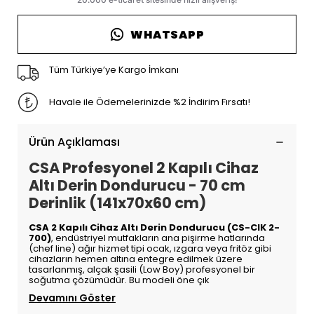
WHATSAPP
Tüm Türkiye’ye Kargo İmkanı
Havale ile Ödemelerinizde %2 İndirim Fırsatı!
Ürün Açıklaması
CSA Profesyonel 2 Kapılı Cihaz
Altı Derin Dondurucu - 70 cm
Derinlik (141x70x60 cm)
CSA 2 Kapılı Cihaz Altı Derin Dondurucu (CS-CIK 2-
700)
, endüstriyel mutfakların ana pişirme hatlarında
(chef line) ağır hizmet tipi ocak, ızgara veya fritöz gibi
cihazların hemen altına entegre edilmek üzere
tasarlanmış, alçak şasili (Low Boy) profesyonel bir
soğutma çözümüdür. Bu modeli öne çık
Devamını Göster