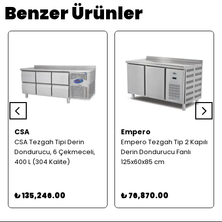
Benzer Ürünler
CSA
Empero
CSA Tezgah Tipi Derin
Empero Tezgah Tip 2 Kapılı
Dondurucu, 6 Çekmeceli,
Derin Dondurucu Fanlı
400 L (304 Kalite)
125x60x85 cm
₺ 135,246.00
₺ 76,870.00