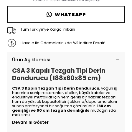
WHATSAPP
Tüm Türkiye’ye Kargo İmkanı
Havale ile Ödemelerinizde %2 İndirim Fırsatı!
Ürün Açıklaması
CSA 3 Kapılı Tezgah Tipi Derin
Dondurucu (188x60x85 cm)
CSA 3 Kapılı Tezgah Tipi Derin Dondurucu
, yoğun iş
hacmine sahip restoranlar, oteller, büyük kafeler ve
endüstriyel mutfaklar için hem geniş bir hazırlık tezgahı
hem de yüksek kapasiteli bir şoklama/depolama alanı
sunan profesyonel bir soğutma çözümüdür.
188 cm
genişliği ve 60 cm tezgah derinliği
ile mutfağınızda
maksimu
Devamını Göster