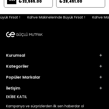
₺ 33,565.00
₺ 28,451.00
ük Fırsat !
Kahve Makinelerinde Büyük Fırsat !
Kahve Maki
Kurumsal
Kategoriler
Popüler Markalar
İletişim
EKİBE KATIL
Kampanya ve sürprizlerden ilk sen haberdar ol