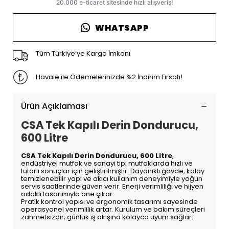
WHATSAPP
Tüm Türkiye’ye Kargo İmkanı
Havale ile Ödemelerinizde %2 İndirim Fırsatı!
Ürün Açıklaması
CSA Tek Kapılı Derin Dondurucu,
600 Litre
CSA Tek Kapılı Derin Dondurucu, 600 Litre
,
endüstriyel mutfak ve sanayi tipi mutfaklarda hızlı ve
tutarlı sonuçlar için geliştirilmiştir. Dayanıklı gövde, kolay
temizlenebilir yapı ve akıcı kullanım deneyimiyle yoğun
servis saatlerinde güven verir. Enerji verimliliği ve hijyen
odaklı tasarımıyla öne çıkar.
Pratik kontrol yapısı ve ergonomik tasarımı sayesinde
operasyonel verimlilik artar. Kurulum ve bakım süreçleri
zahmetsizdir; günlük iş akışına kolayca uyum sağlar.