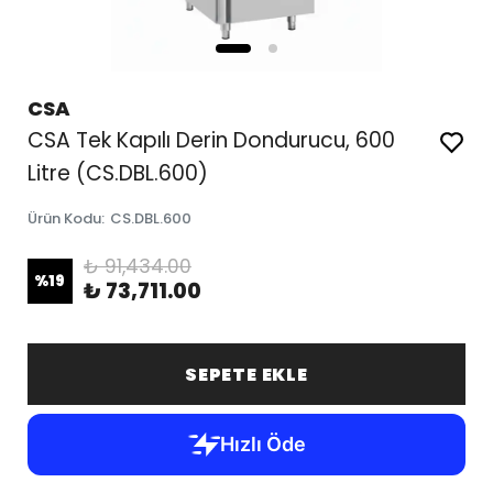
CSA
CSA Tek Kapılı Derin Dondurucu, 600
Litre (CS.DBL.600)
Ürün Kodu
:
CS.DBL.600
₺ 91,434.00
%
19
₺ 73,711.00
SEPETE EKLE