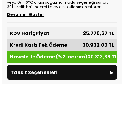
veya 0/+10°C arası soğutma modu seçeneği sunar.
391 litrelik brüt hacmi ile ev dışı kullanım, restoran
Devamını Göster
KDV Hariç Fiyat
25.776,67 TL
Kredi Kartı Tek Ödeme
30.932,00 TL
Havale ile Ödeme (%2 İndirim)
30.313,36 TL
▸
Taksit Seçenekleri