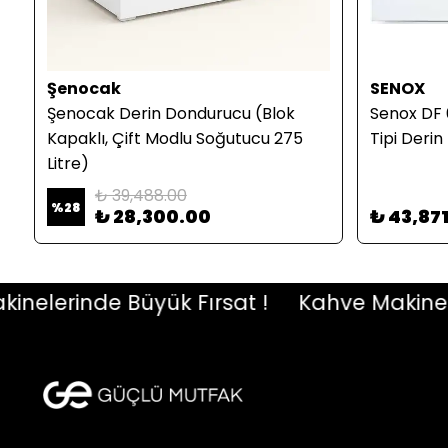
Şenocak
SENOX
Şenocak Derin Dondurucu (Blok
Senox DF 
Kapaklı, Çift Modlu Soğutucu 275
Tipi Deri
Litre)
₺ 39,488.00
%
28
₺ 28,300.00
₺ 43,87
lerinde Büyük Fırsat !
Kahve Makinelerin