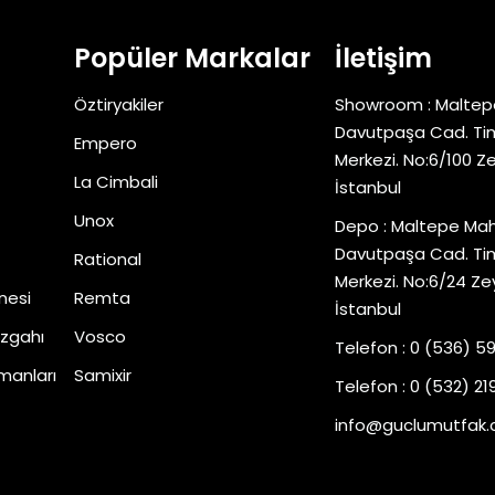
Popüler Markalar
İletişim
Öztiryakiler
Showroom : Maltep
Davutpaşa Cad. Tim
Empero
Merkezi. No:6/100 Z
La Cimbali
İstanbul
Unox
Depo : Maltepe Mah
Davutpaşa Cad. Tim
Rational
Merkezi. No:6/24 Ze
nesi
Remta
İstanbul
zgahı
Vosco
Telefon : 0 (536) 5
manları
Samixir
Telefon : 0 (532) 219
info@guclumutfak