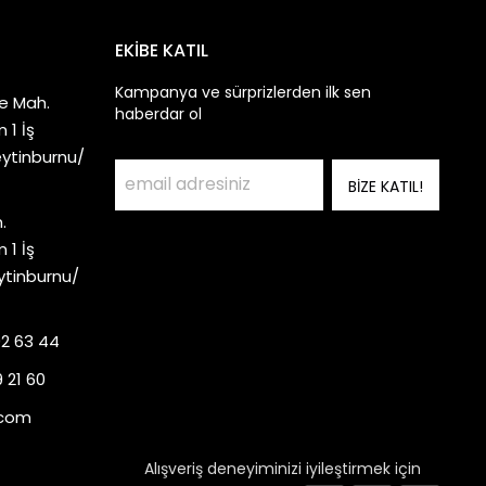
EKİBE KATIL
Kampanya ve sürprizlerden ilk sen
e Mah.
haberdar ol
 1 İş
eytinburnu/
BİZE KATIL!
.
 1 İş
ytinburnu/
92 63 44
 21 60
.com
Alışveriş deneyiminizi iyileştirmek için