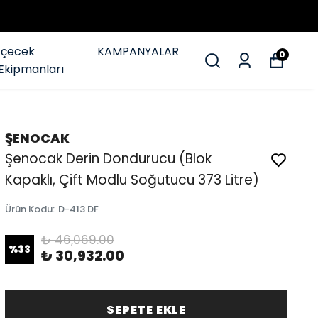
İçecek
KAMPANYALAR
0
Ekipmanları
ŞENOCAK
Şenocak Derin Dondurucu (Blok
Kapaklı, Çift Modlu Soğutucu 373 Litre)
Ürün Kodu
:
D-413 DF
₺ 46,069.00
%
33
₺ 30,932.00
SEPETE EKLE