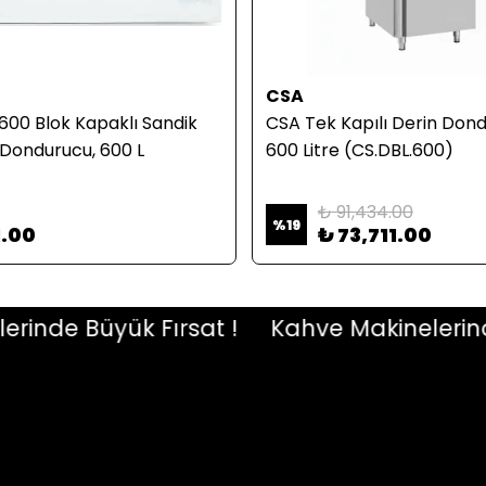
CSA
600 Blok Kapaklı Sandik
CSA Tek Kapılı Derin Dond
n Dondurucu, 600 L
600 Litre (CS.DBL.600)
₺ 91,434.00
%
19
1.00
₺ 73,711.00
de Büyük Fırsat !
Kahve Makinelerinde B