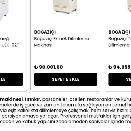
BOĞAZIÇI
BOĞAZIÇI
kmeği
Boğaziçi Ekmek Dilimleme
Boğaziçi 
i UEK-02T
Makinası
Dilimleme 
₺ 90,001.00
₺ 94,055
KLE
SEPETE EKLE
S
 makinesi
, fırınlar, pastaneler, oteller, restoranlar ve 
tmelerde iş gücü ve zaman tasarrufu sağlayan en temel haz
yla eşit kalınlıkta dilimlemeye çalışmak, hem servis hızını
z porsiyonlamaya yol açar. Profesyonel mutfaklar için geli
adan ve kabuk yapısını zedelemeden saniyeler içinde mü