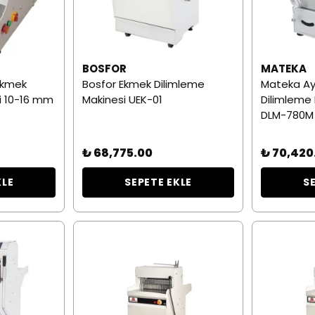
BOSFOR
MATEKA
Ekmek
Bosfor Ekmek Dilimleme
Mateka Ay
i 10-16 mm
Makinesi UEK-01
Dilimleme
DLM-780M
₺ 68,775.00
₺ 70,420
KLE
SEPETE EKLE
S