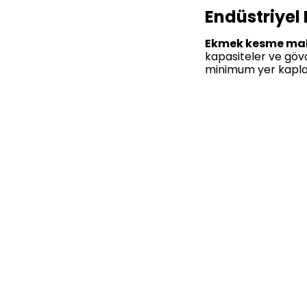
Endüstriyel
Ekmek kesme mak
kapasiteler ve gövd
minimum yer kaplay