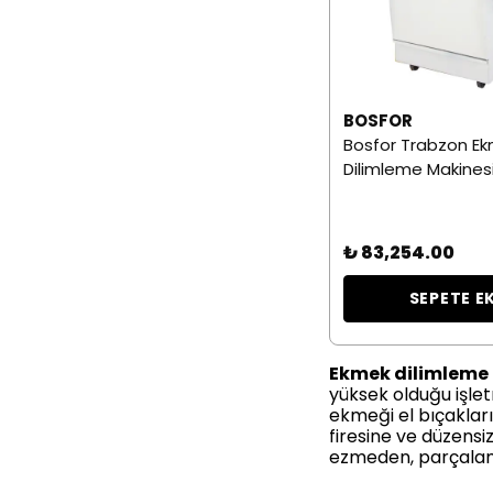
BOSFOR
Bosfor Trabzon E
Dilimleme Makines
₺ 83,254.00
SEPETE E
Ekmek dilimleme
yüksek olduğu işle
ekmeği el bıçakları
firesine ve düzensi
ezmeden, parçalam