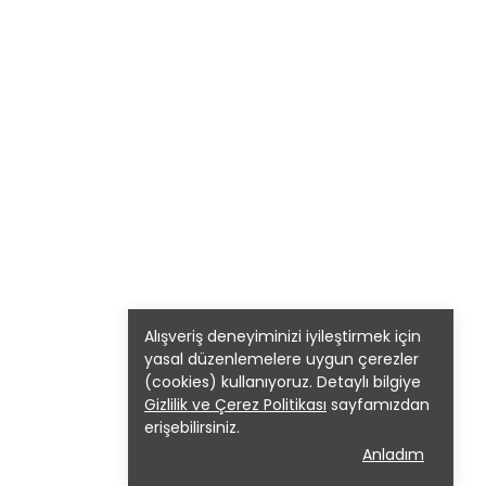
Alışveriş deneyiminizi iyileştirmek için
yasal düzenlemelere uygun çerezler
(cookies) kullanıyoruz. Detaylı bilgiye
Gizlilik ve Çerez Politikası
sayfamızdan
erişebilirsiniz.
Anladım