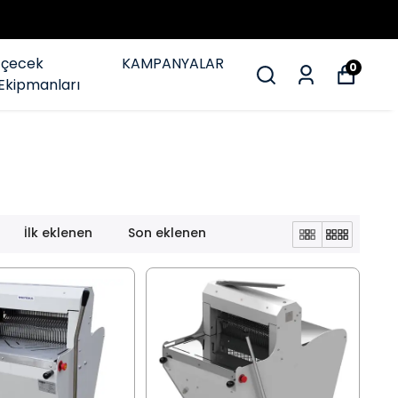
İçecek
KAMPANYALAR
0
Ekipmanları
İlk eklenen
Son eklenen