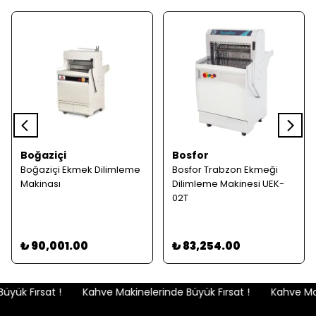
Boğaziçi
Bosfor
Boğaziçi Ekmek Dilimleme
Bosfor Trabzon Ekmeği
Makinası
Dilimleme Makinesi UEK-
02T
₺ 90,001.00
₺ 83,254.00
yük Fırsat !
Kahve Makinelerinde Büyük Fırsat !
Kahve Maki