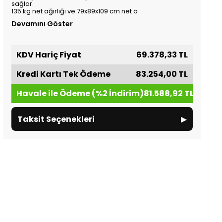
sağlar.
135 kg net ağırlığı ve 79x89x109 cm net ö
Devamını Göster
KDV Hariç Fiyat
69.378,33 TL
Kredi Kartı Tek Ödeme
83.254,00 TL
Havale ile Ödeme (%2 İndirim)
81.588,92 TL
▸
Taksit Seçenekleri