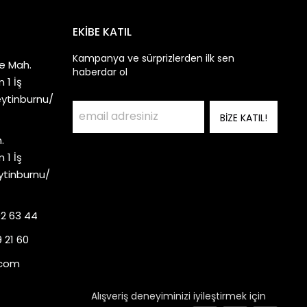
EKİBE KATIL
Kampanya ve sürprizlerden ilk sen
e Mah.
haberdar ol
 1 İş
eytinburnu/
BİZE KATIL!
.
 1 İş
ytinburnu/
92 63 44
 21 60
.com
Alışveriş deneyiminizi iyileştirmek için