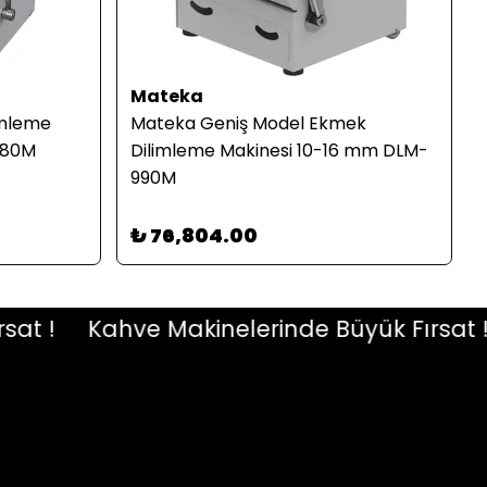
Mateka
imleme
Mateka Geniş Model Ekmek
780M
Dilimleme Makinesi 10-16 mm DLM-
990M
₺ 76,804.00
 !
Kahve Makinelerinde Büyük Fırsat !