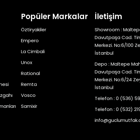
Popüler Markalar
İletişim
Öztiryakiler
Showroom : Maltep
Davutpaşa Cad. Tim
Empero
Merkezi. No:6/100 Z
La Cimbali
İstanbul
Unox
Depo : Maltepe Mah
Davutpaşa Cad. Tim
Rational
Merkezi. No:6/24 Ze
nesi
Remta
İstanbul
zgahı
Vosco
Telefon : 0 (536) 5
manları
Samixir
Telefon : 0 (532) 219
info@guclumutfak