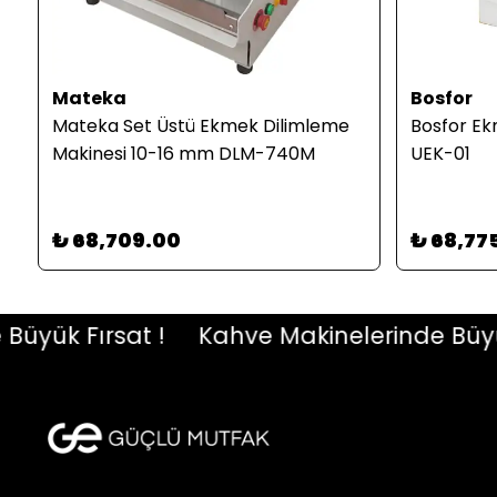
Mateka
Bosfor
Mateka Set Üstü Ekmek Dilimleme
Bosfor Ek
Makinesi 10-16 mm DLM-740M
UEK-01
₺ 68,709.00
₺ 68,77
ük Fırsat !
Kahve Makinelerinde Büyük F