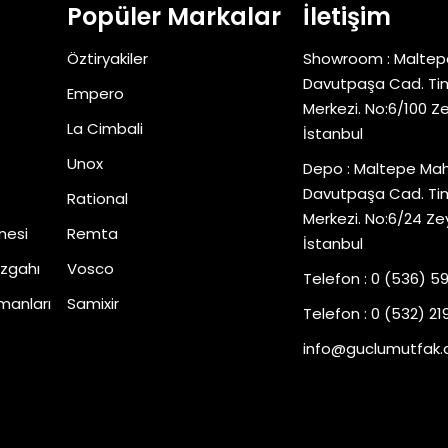
Popüler Markalar
İletişim
Öztiryakiler
Showroom : Maltep
Davutpaşa Cad. Tim
Empero
Merkezi. No:6/100 Z
La Cimbali
İstanbul
Unox
Depo : Maltepe Mah
Davutpaşa Cad. Tim
Rational
Merkezi. No:6/24 Ze
nesi
Remta
İstanbul
zgahı
Vosco
Telefon : 0 (536) 5
manları
Samixir
Telefon : 0 (532) 219
info@guclumutfak