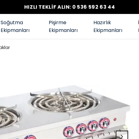
HIZLI TEKLİF ALIN: 0 536 592 63 44
Soğutma
Pişirme
Hazırlık
Ekipmanları
Ekipmanları
Ekipmanları
aklar