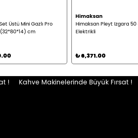
Himaksan
et Üstü Mini Gazlı Pro
Himaksan Pleyt Izgara 50
, (32*80*14) cm
Elektrikli
0.00
₺ 6,371.00
Kahve Makinelerinde Büyük Fırsat !
Ka