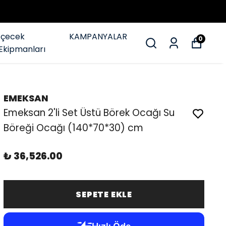
İçecek
KAMPANYALAR
0
Ekipmanları
EMEKSAN
Emeksan 2'li Set Üstü Börek Ocağı Su
Böreği Ocağı (140*70*30) cm
₺ 36,526.00
SEPETE EKLE