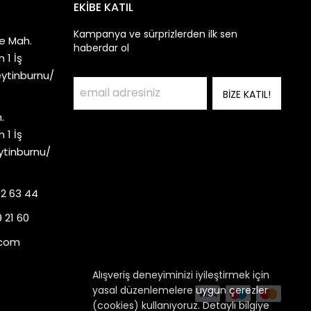
EKİBE KATIL
Kampanya ve sürprizlerden ilk sen
e Mah.
haberdar ol
 1 İş
eytinburnu/
BİZE KATIL!
.
 1 İş
ytinburnu/
92 63 44
 21 60
.com
Alışveriş deneyiminizi iyileştirmek için
yasal düzenlemelere uygun çerezler
(cookies) kullanıyoruz. Detaylı bilgiye