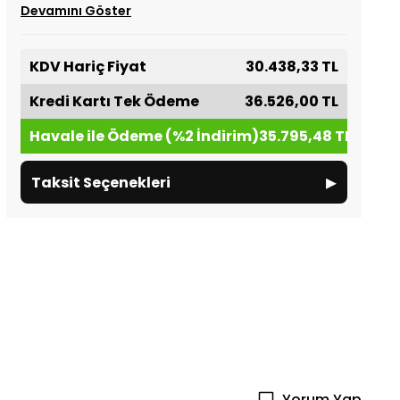
Devamını Göster
KDV Hariç Fiyat
30.438,33 TL
Kredi Kartı Tek Ödeme
36.526,00 TL
Havale ile Ödeme (%2 İndirim)
35.795,48 TL
▸
Taksit Seçenekleri
Yorum Yap