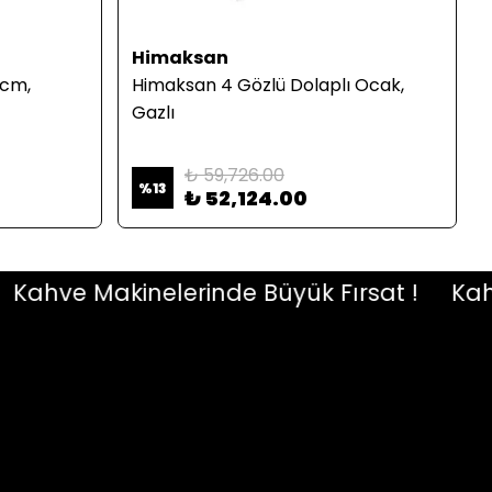
Himaksan
 cm,
Himaksan 4 Gözlü Dolaplı Ocak,
Gazlı
₺ 59,726.00
%
13
₺ 52,124.00
hve Makinelerinde Büyük Fırsat !
Kahve 