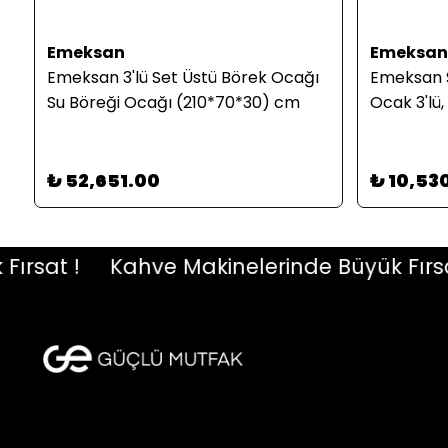
Emeksan
Emeksan
Emeksan 3'lü Set Üstü Börek Ocağı
Emeksan S
Su Böreği Ocağı (210*70*30) cm
Ocak 3'lü
₺ 52,651.00
₺ 10,53
at !
Kahve Makinelerinde Büyük Fırsat !