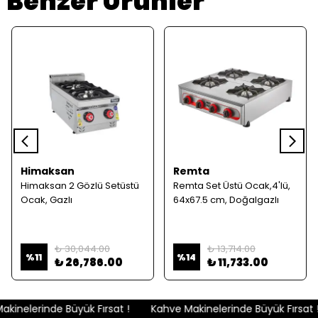
Benzer Ürünler
Himaksan
Remta
Himaksan 2 Gözlü Setüstü
Remta Set Üstü Ocak,4'lü,
Ocak, Gazlı
64x67.5 cm, Doğalgazlı
₺ 30,044.00
₺ 13,714.00
%
11
%
14
₺ 26,786.00
₺ 11,733.00
kinelerinde Büyük Fırsat !
Kahve Makinelerinde Büyük Fırsat !