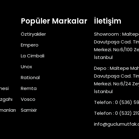
Popüler Markalar
İletişim
Öztiryakiler
Showroom : Maltep
Davutpaşa Cad. Tim
Empero
Merkezi. No:6/100 Z
La Cimbali
İstanbul
Unox
Depo : Maltepe Mah
Davutpaşa Cad. Tim
Rational
Merkezi. No:6/24 Ze
nesi
Remta
İstanbul
zgahı
Vosco
Telefon : 0 (536) 5
manları
Samixir
Telefon : 0 (532) 219
info@guclumutfak