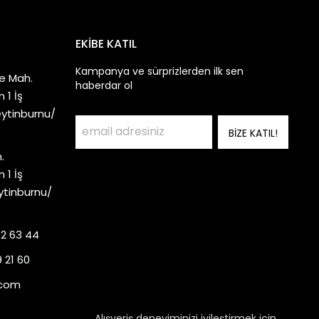
EKİBE KATIL
Kampanya ve sürprizlerden ilk sen
e Mah.
haberdar ol
 1 İş
eytinburnu/
BİZE KATIL!
.
 1 İş
ytinburnu/
92 63 44
 21 60
.com
Alışveriş deneyiminizi iyileştirmek için