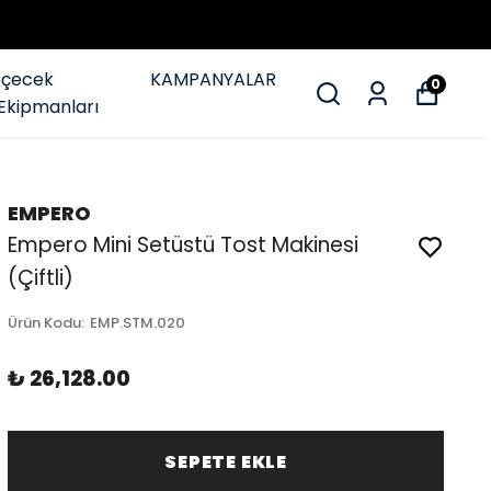
İçecek
KAMPANYALAR
0
Ekipmanları
EMPERO
Empero Mini Setüstü Tost Makinesi
(Çiftli)
Ürün Kodu
:
EMP.STM.020
₺ 26,128.00
SEPETE EKLE