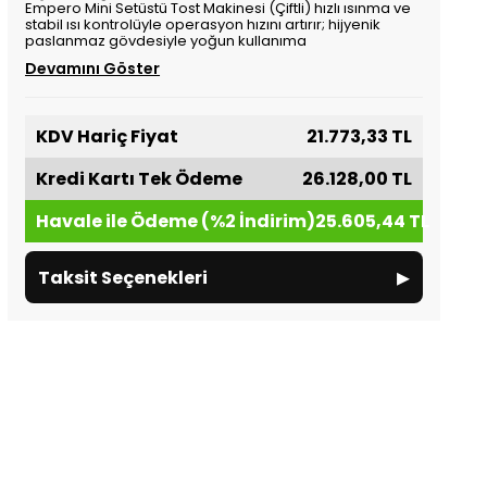
Empero Mini Setüstü Tost Makinesi (Çiftli) hızlı ısınma ve
stabil ısı kontrolüyle operasyon hızını artırır; hijyenik
paslanmaz gövdesiyle yoğun kullanıma
Devamını Göster
KDV Hariç Fiyat
21.773,33 TL
Kredi Kartı Tek Ödeme
26.128,00 TL
Havale ile Ödeme (%2 İndirim)
25.605,44 TL
▸
Taksit Seçenekleri